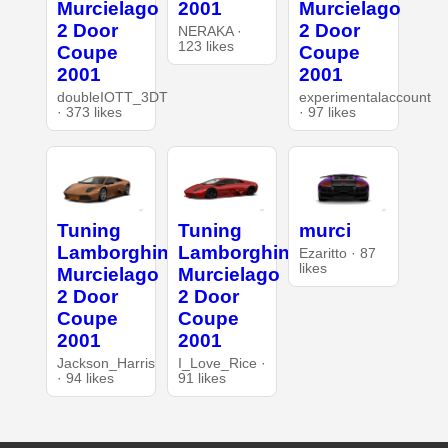
Murcielago
2001
Murcielago
2 Door
2 Door
NERAKA ·
123 likes
Coupe
Coupe
2001
2001
doubleIOTT_3DT
experimentalaccount
· 373 likes
· 97 likes
Tuning
Tuning
murci
Lamborghini
Lamborghini
Ezaritto · 87
likes
Murcielago
Murcielago
2 Door
2 Door
Coupe
Coupe
2001
2001
Jackson_Harris
I_Love_Rice ·
· 94 likes
91 likes