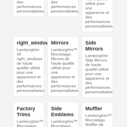
des
des
utilisé pour
performances
performances
une
personnalisées.
personnalisées.
apparence et
des
performances
personnalisées.
right_windows
Mirrors
Side
Mirrors
Lamborghini
Lamborghini™
40
Murcielago
Lamborghini
right_windows
Mirrors de
Side Mirrors
de haute
haute qualité
de haute
qualité utilisé
utilisé pour
qualité utilisé
pour une
une
pour une
apparence et
apparence et
apparence et
des
des
des
performances
performances
performances
personnalisées.
personnalisées.
personnalisées.
Factory
Side
Muffler
Trims
Emblems
Lamborghini™
Murcielago
Lamborghini™
Lamborghini™
Muffler de
Murcielago
Murcielago