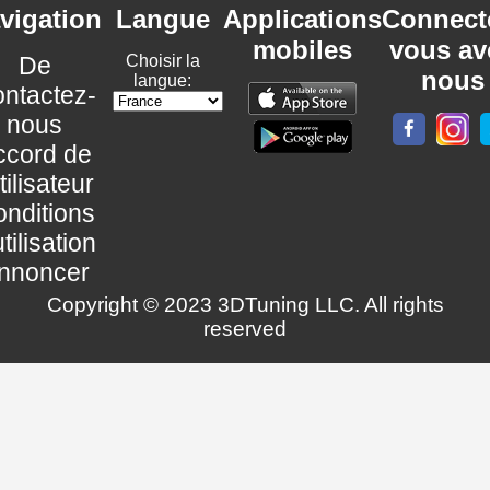
vigation
Langue
Applications
Connect
mobiles
vous av
De
Choisir la
nous
langue:
ntactez-
nous
ccord de
utilisateur
nditions
utilisation
nnoncer
Copyright © 2023 3DTuning LLC. All rights
reserved