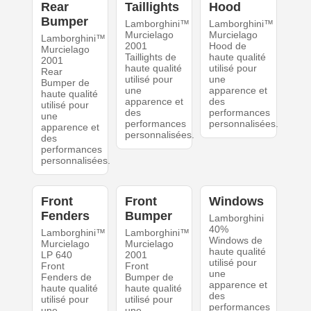
Rear
Taillights
Hood
Bumper
Lamborghini™
Lamborghini™
Murcielago
Murcielago
Lamborghini™
2001
Hood de
Murcielago
Taillights de
haute qualité
2001
haute qualité
utilisé pour
Rear
utilisé pour
une
Bumper de
une
apparence et
haute qualité
apparence et
des
utilisé pour
des
performances
une
performances
personnalisées.
apparence et
personnalisées.
des
performances
personnalisées.
Front
Front
Windows
Fenders
Bumper
Lamborghini
40%
Lamborghini™
Lamborghini™
Windows de
Murcielago
Murcielago
haute qualité
LP 640
2001
utilisé pour
Front
Front
une
Fenders de
Bumper de
apparence et
haute qualité
haute qualité
des
utilisé pour
utilisé pour
performances
une
une