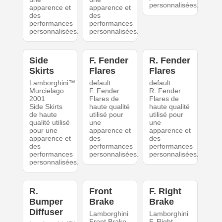
personnalisées.
apparence et
apparence et
des
des
performances
performances
personnalisées.
personnalisées.
Side
F. Fender
R. Fender
Skirts
Flares
Flares
Lamborghini™
default
default
Murcielago
F. Fender
R. Fender
2001
Flares de
Flares de
Side Skirts
haute qualité
haute qualité
de haute
utilisé pour
utilisé pour
qualité utilisé
une
une
pour une
apparence et
apparence et
apparence et
des
des
des
performances
performances
performances
personnalisées.
personnalisées.
personnalisées.
R.
Front
F. Right
Bumper
Brake
Brake
Diffuser
Lamborghini
Lamborghini
Front Brake
F. Right