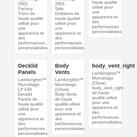
haute qualité
2001
2001
utilisé pour
Factory
Side
une
Trims de
Emblems de
apparence et
haute qualité
haute qualité
des
utilisé pour
utilisé pour
performances
une
une
personnalisées.
apparence et
apparence et
des
des
performances
performances
personnalisées.
personnalisées.
Decklid
Body
body_vent_right
Panels
Vents
Lamborghini™
Murcielago
Lamborghini™
Lamborghini™
(Close)
Murcielago
Murcielago
body_vent_right
LP 640
(Close)
de haute
Decklid
Body Vents
qualité utilisé
Panels de
de haute
pour une
haute qualité
qualité utilisé
apparence et
utilisé pour
pour une
des
une
apparence et
performances
apparence et
des
personnalisées.
des
performances
performances
personnalisées.
personnalisées.