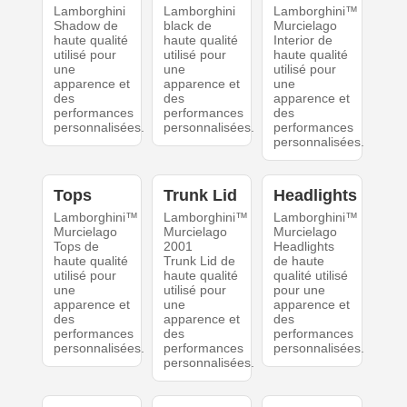
Lamborghini
Lamborghini
Lamborghini™
Shadow de
black de
Murcielago
haute qualité
haute qualité
Interior de
utilisé pour
utilisé pour
haute qualité
une
une
utilisé pour
apparence et
apparence et
une
des
des
apparence et
performances
performances
des
personnalisées.
personnalisées.
performances
personnalisées.
Tops
Trunk Lid
Headlights
Lamborghini™
Lamborghini™
Lamborghini™
Murcielago
Murcielago
Murcielago
Tops de
2001
Headlights
haute qualité
Trunk Lid de
de haute
utilisé pour
haute qualité
qualité utilisé
une
utilisé pour
pour une
apparence et
une
apparence et
des
apparence et
des
performances
des
performances
personnalisées.
performances
personnalisées.
personnalisées.