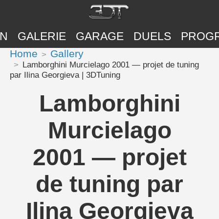
ON
GALERIE
GARAGE
DUELS
PROG
Home
Gallery
Lamborghini Murcielago 2001 — projet de tuning
par Ilina Georgieva | 3DTuning
Lamborghini
Murcielago
2001 — projet
de tuning par
Ilina Georgieva