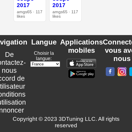
2017
2017
amgs65 · 117
amgs65 · 117
likes
likes
vigation
Langue
Applications
Connect
mobiles
vous av
De
Choisir la
nous
langue:
ntactez-
nous
ccord de
utilisateur
nditions
utilisation
nnoncer
Copyright © 2023 3DTuning LLC. All rights
reserved