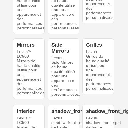
haute qualité
de haute
apparence et
utilisé pour
qualité utilisé
des
une
pour une
performances
apparence et
apparence et
personnalisées.
des
des
performances
performances
personnalisées.
personnalisées.
Mirrors
Side
Grilles
Mirrors
Lexus™
Lexus
LC500
Grilles de
Lexus
Mirrors de
haute qualité
Side Mirrors
haute qualité
utilisé pour
de haute
utilisé pour
une
qualité utilisé
une
apparence et
pour une
apparence et
des
apparence et
des
performances
des
performances
personnalisées.
performances
personnalisées.
personnalisées.
Interior
shadow_front_left
shadow_front_ri
Lexus™
Lexus
Lexus
LC500
shadow_front_left
shadow_front_right
Interior de
de haute
de haute