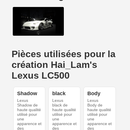
Pièces utilisées pour la
création Hai_Lam's
Lexus LC500
Shadow
black
Body
Lexus
Lexus
Lexus
Shadow de
black de
Body de
haute qualité
haute qualité
haute qualité
utilisé pour
utilisé pour
utilisé pour
une
une
une
apparence et
apparence et
apparence et
des
des
des