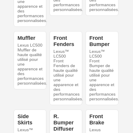
des
des
une
performances
performances
apparence et
personnalisées.
personnalisées.
des
performances
personnalisées.
Muffler
Front
Front
Fenders
Bumper
Lexus LC500
Muffler de
Lexus™
Lexus™
haute qualité
LC500
LC500
utilisé pour
Front
Front
une
Fenders de
Bumper de
apparence et
haute qualité
haute qualité
des
utilisé pour
utilisé pour
performances
une
une
personnalisées.
apparence et
apparence et
des
des
performances
performances
personnalisées.
personnalisées.
Side
R.
Front
Skirts
Bumper
Brake
Diffuser
Lexus™
Lexus