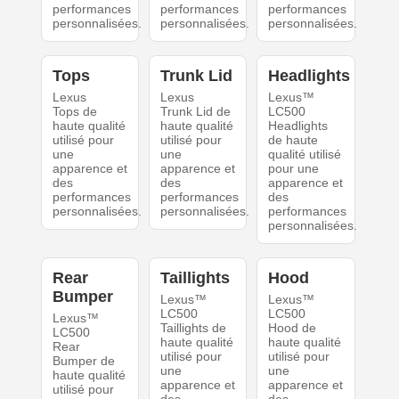
performances
performances
performances
personnalisées.
personnalisées.
personnalisées.
Tops
Trunk Lid
Headlights
Lexus
Lexus
Lexus™
Tops de
Trunk Lid de
LC500
haute qualité
haute qualité
Headlights
utilisé pour
utilisé pour
de haute
une
une
qualité utilisé
apparence et
apparence et
pour une
des
des
apparence et
performances
performances
des
personnalisées.
personnalisées.
performances
personnalisées.
Rear
Taillights
Hood
Bumper
Lexus™
Lexus™
LC500
LC500
Lexus™
Taillights de
Hood de
LC500
haute qualité
haute qualité
Rear
utilisé pour
utilisé pour
Bumper de
une
une
haute qualité
apparence et
apparence et
utilisé pour