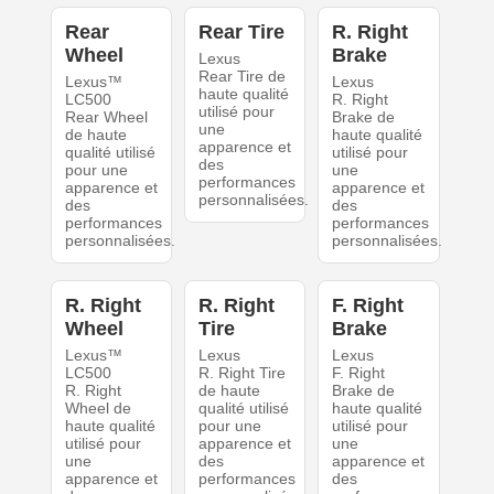
Rear
Rear Tire
R. Right
Wheel
Brake
Lexus
Rear Tire de
Lexus™
Lexus
haute qualité
LC500
R. Right
utilisé pour
Rear Wheel
Brake de
une
de haute
haute qualité
apparence et
qualité utilisé
utilisé pour
des
pour une
une
performances
apparence et
apparence et
personnalisées.
des
des
performances
performances
personnalisées.
personnalisées.
R. Right
R. Right
F. Right
Wheel
Tire
Brake
Lexus™
Lexus
Lexus
LC500
R. Right Tire
F. Right
R. Right
de haute
Brake de
Wheel de
qualité utilisé
haute qualité
haute qualité
pour une
utilisé pour
utilisé pour
apparence et
une
une
des
apparence et
apparence et
performances
des