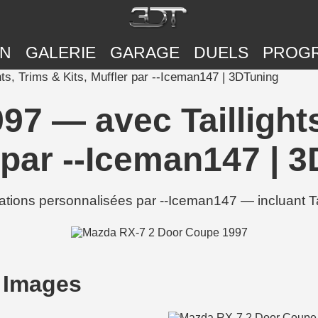
ON
GALERIE
GARAGE
DUELS
PROG
s, Trims & Kits, Muffler par --Iceman147 | 3DTuning
7 — avec Taillights
 par --Iceman147 | 
ons personnalisées par --Iceman147 — incluant Taill
 Images