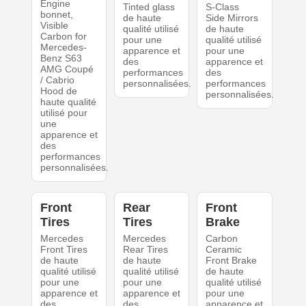
Engine
Tinted glass
S-Class
bonnet,
de haute
Side Mirrors
Visible
qualité utilisé
de haute
Carbon for
pour une
qualité utilisé
Mercedes-
apparence et
pour une
Benz S63
des
apparence et
AMG Coupé
performances
des
/ Cabrio
personnalisées.
performances
Hood de
personnalisées.
haute qualité
utilisé pour
une
apparence et
des
performances
personnalisées.
Front
Rear
Front
Tires
Tires
Brake
Mercedes
Mercedes
Carbon
Front Tires
Rear Tires
Ceramic
de haute
de haute
Front Brake
qualité utilisé
qualité utilisé
de haute
pour une
pour une
qualité utilisé
apparence et
apparence et
pour une
des
des
apparence et