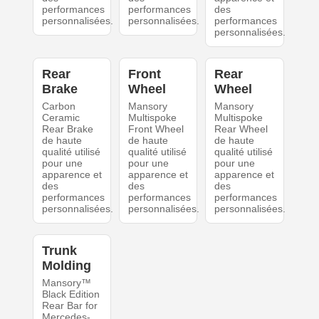
performances
performances
des
personnalisées.
personnalisées.
performances
personnalisées.
Rear
Front
Rear
Brake
Wheel
Wheel
Carbon
Mansory
Mansory
Ceramic
Multispoke
Multispoke
Rear Brake
Front Wheel
Rear Wheel
de haute
de haute
de haute
qualité utilisé
qualité utilisé
qualité utilisé
pour une
pour une
pour une
apparence et
apparence et
apparence et
des
des
des
performances
performances
performances
personnalisées.
personnalisées.
personnalisées.
Trunk
Molding
Mansory™
Black Edition
Rear Bar for
Mercedes-