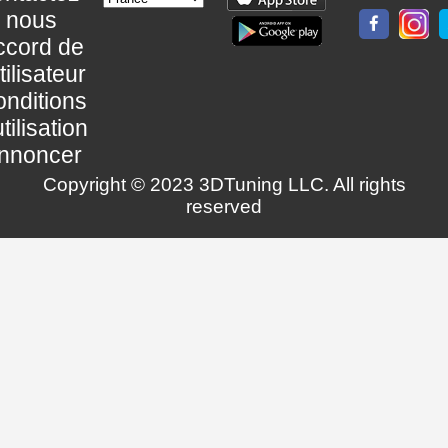
nous
ccord de
utilisateur
nditions
utilisation
nnoncer
Copyright © 2023 3DTuning LLC. All rights
reserved