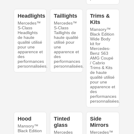
Headlights
Taillights
Trims &
Kits
Mercedes™
Mercedes™
S-Class
S-Class
Mansory™
Headlights
Taillights de
Black Edition
de haute
haute qualité
Wide Body
qualité utilisé
utilisé pour
kit for
pour une
une
Mercedes-
apparence et
apparence et
Benz S63
des
des
AMG Coupé
performances
performances
/ Cabrio
personnalisées.
personnalisées.
Trims & Kits
de haute
qualité utilisé
pour une
apparence et
des
performances
personnalisées.
Hood
Tinted
Side
glass
Mirrors
Mansory™
Black Edition
Mercedes
Mercedes™