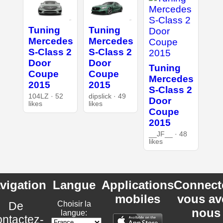
Tuning
Tuning
Mercedes
Mercedes
S-Class 2
S-Class 2
Door
Door
Tuning
Coupe
Coupe
Mercedes
2015
2015
S-Class 2
104LZ · 52
dipslick · 49
Door
likes
likes
Coupe
2015
__JF__ · 48
likes
vigation
Langue
Applications
Connect
mobiles
vous av
De
Choisir la
nous
langue:
ntactez-