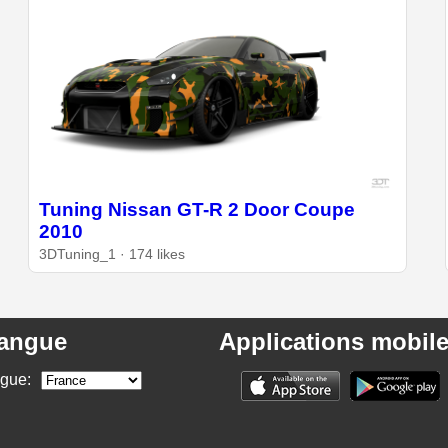
Tuning Nissan GT-R 2 Door Coupe
2010
3DTuning_1 · 174 likes
angue
Applications mobil
ngue: