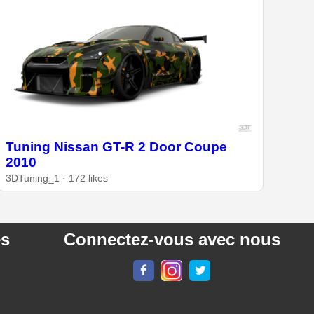
Tuning Nissan GT-R 2 Door Coupe
2010
3DTuning_1 · 172 likes
es
Connectez-vous avec nous