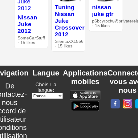
Tuning
nissan
Nissan
juke gtr
Nissan
Juke
p6bcyrpcfw@privaterel
Juke
· 15 likes
Crossover
2012
2012
SomeCarStuff
SilentaXX1556
· 15 likes
· 15 likes
vigation
Langue
Applications
Connect
mobiles
vous av
De
Choisir la
nous
langue:
ntactez-
nous
ccord de
utilisateur
nditions
utilisation