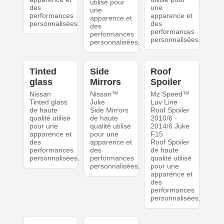
utilisé pour
des
une
une
performances
apparence et
apparence et
personnalisées.
des
des
performances
performances
personnalisées.
personnalisées.
Tinted
Side
Roof
glass
Mirrors
Spoiler
Nissan
Nissan™
Mz Speed™
Tinted glass
Juke
Luv Line
de haute
Side Mirrors
Roof Spoiler
qualité utilisé
de haute
2010/6 -
pour une
qualité utilisé
2014/6 Juke
apparence et
pour une
F15
des
apparence et
Roof Spoiler
performances
des
de haute
personnalisées.
performances
qualité utilisé
personnalisées.
pour une
apparence et
des
performances
personnalisées.