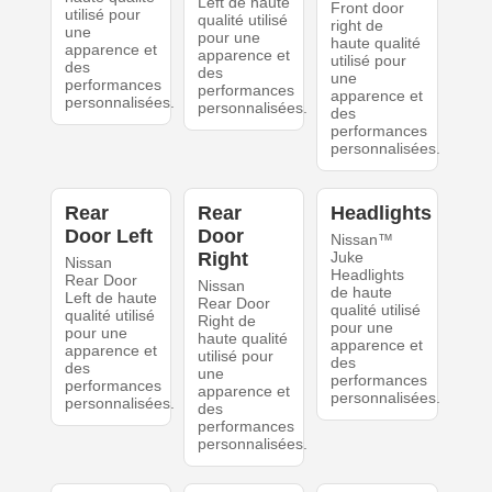
Left de haute
Front door
utilisé pour
qualité utilisé
right de
une
pour une
haute qualité
apparence et
apparence et
utilisé pour
des
des
une
performances
performances
apparence et
personnalisées.
personnalisées.
des
performances
personnalisées.
Rear
Rear
Headlights
Door Left
Door
Nissan™
Right
Juke
Nissan
Headlights
Rear Door
Nissan
de haute
Left de haute
Rear Door
qualité utilisé
qualité utilisé
Right de
pour une
pour une
haute qualité
apparence et
apparence et
utilisé pour
des
des
une
performances
performances
apparence et
personnalisées.
personnalisées.
des
performances
personnalisées.