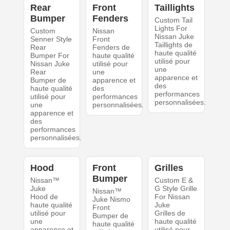
Rear
Front
Taillights
Bumper
Fenders
Custom Tail
Lights For
Custom
Nissan
Nissan Juke
Senner Style
Front
Taillights de
Rear
Fenders de
haute qualité
Bumper For
haute qualité
utilisé pour
Nissan Juke
utilisé pour
une
Rear
une
apparence et
Bumper de
apparence et
des
haute qualité
des
performances
utilisé pour
performances
personnalisées.
une
personnalisées.
apparence et
des
performances
personnalisées.
Hood
Front
Grilles
Bumper
Nissan™
Custom E &
Juke
G Style Grille
Nissan™
Hood de
For Nissan
Juke Nismo
haute qualité
Juke
Front
utilisé pour
Grilles de
Bumper de
une
haute qualité
haute qualité
apparence et
utilisé pour