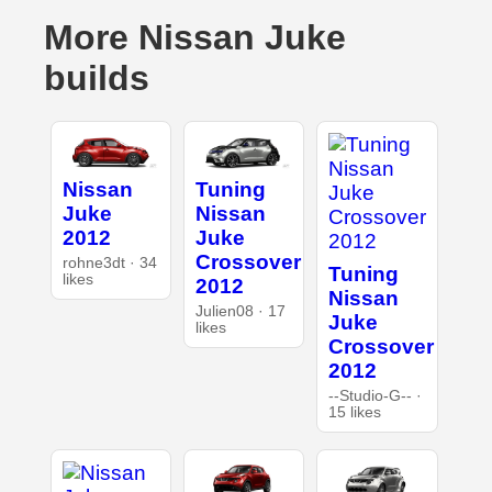
More Nissan Juke
builds
Nissan
Tuning
Juke
Nissan
2012
Juke
Crossover
rohne3dt · 34
Tuning
likes
2012
Nissan
Julien08 · 17
Juke
likes
Crossover
2012
--Studio-G-- ·
15 likes