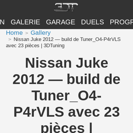
ON
GALERIE
GARAGE
DUELS
PROG
Home
Gallery
Nissan Juke 2012 — build de Tuner_O4-P4rVLS
avec 23 pièces | 3DTuning
Nissan Juke
2012 — build de
Tuner_O4-
P4rVLS avec 23
pièces |