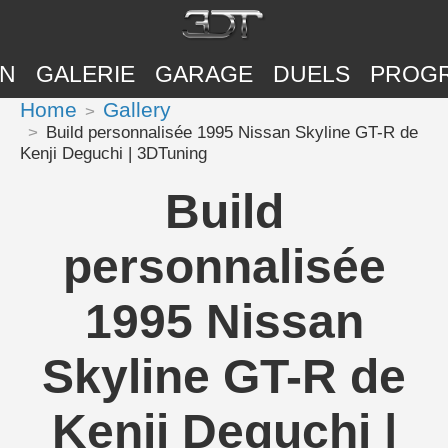
ON
GALERIE
GARAGE
DUELS
PROG
Home
Gallery
Build personnalisée 1995 Nissan Skyline GT-R de
Kenji Deguchi | 3DTuning
Build
personnalisée
1995 Nissan
Skyline GT-R de
Kenji Deguchi |