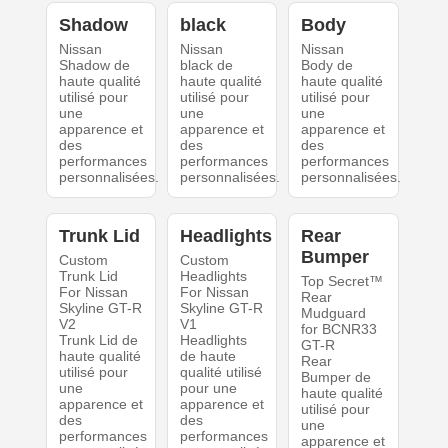
Shadow
black
Body
Nissan
Nissan
Nissan
Shadow de
black de
Body de
haute qualité
haute qualité
haute qualité
utilisé pour
utilisé pour
utilisé pour
une
une
une
apparence et
apparence et
apparence et
des
des
des
performances
performances
performances
personnalisées.
personnalisées.
personnalisées.
Trunk Lid
Headlights
Rear
Bumper
Custom
Custom
Trunk Lid
Headlights
Top Secret™
For Nissan
For Nissan
Rear
Skyline GT-R
Skyline GT-R
Mudguard
V2
V1
for BCNR33
Trunk Lid de
Headlights
GT-R
haute qualité
de haute
Rear
utilisé pour
qualité utilisé
Bumper de
une
pour une
haute qualité
apparence et
apparence et
utilisé pour
des
des
une
performances
performances
apparence et