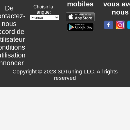
mobiles
vous av
De
Choisir la
nous
langue:
ntactez-
nous
ccord de
utilisateur
nditions
utilisation
nnoncer
Copyright © 2023 3DTuning LLC. All rights
reserved