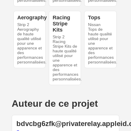
personnalisées.
personnalisées.
personnalisées.
Aerography
Racing
Tops
Stripe
Strip 2
Nissan
Aerography
Kits
Tops de
de haute
haute qualité
Strip 2
qualité utilisé
utilisé pour
Racing
pour une
une
Stripe Kits de
apparence et
apparence et
haute qualité
des
des
utilisé pour
performances
performances
une
personnalisées.
personnalisées.
apparence et
des
performances
personnalisées.
Auteur de ce projet
bdvcbg6zfk@privaterelay.appleid