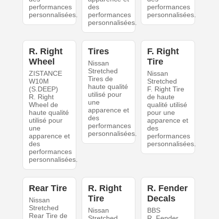
performances
des
performances
personnalisées.
performances
personnalisées.
personnalisées.
R. Right
Tires
F. Right
Wheel
Tire
Nissan
Stretched
ZISTANCE
Nissan
Tires de
W10M
Stretched
haute qualité
(S.DEEP)
F. Right Tire
utilisé pour
R. Right
de haute
une
Wheel de
qualité utilisé
apparence et
haute qualité
pour une
des
utilisé pour
apparence et
performances
une
des
personnalisées.
apparence et
performances
des
personnalisées.
performances
personnalisées.
Rear Tire
R. Right
R. Fender
Tire
Decals
Nissan
Stretched
Nissan
BBS
Rear Tire de
Stretched
R. Fender