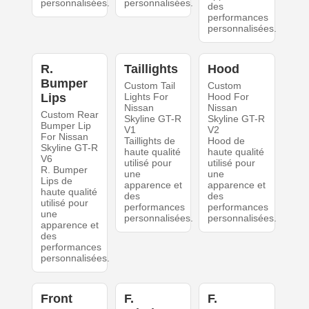
personnalisées.
personnalisées.
des
performances
personnalisées.
R.
Taillights
Hood
Bumper
Custom Tail
Custom
Lips
Lights For
Hood For
Nissan
Nissan
Custom Rear
Skyline GT-R
Skyline GT-R
Bumper Lip
V1
V2
For Nissan
Taillights de
Hood de
Skyline GT-R
haute qualité
haute qualité
V6
utilisé pour
utilisé pour
R. Bumper
une
une
Lips de
apparence et
apparence et
haute qualité
des
des
utilisé pour
performances
performances
une
personnalisées.
personnalisées.
apparence et
des
performances
personnalisées.
Front
F.
F.