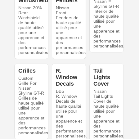
Windshield
Fenders
Nissan™
Skyline GT-R
Nissan 20%
Nissan
Interior de
Rear
Front
haute qualité
Windshield
Fenders de
utilisé pour
de haute
haute qualité
une
qualité utilisé
utilisé pour
apparence et
pour une
une
des
apparence et
apparence et
performances
des
des
personnalisées.
performances
performances
personnalisées.
personnalisées.
Grilles
R.
Tail
Window
Lights
Custom
Grille For
Decals
Cover
Nissan
BBS
Nissan
Skyline GT-R
R. Window
Tail Lights
Grilles de
Decals de
Cover de
haute qualité
haute qualité
haute qualité
utilisé pour
utilisé pour
utilisé pour
une
une
une
apparence et
apparence et
apparence et
des
des
des
performances
performances
performances
personnalisées.
personnalisées.
personnalisées.