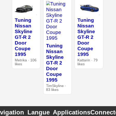
Tuning
Tuning
Nissan
Nissan
Skyline
Skyline
GT-R 2
GT-R 2
Door
Door
Tuning
Coupe
Coupe
Nissan
1995
1995
Skyline
Metrika · 106
Kattarin · 79
GT-R 2
likes
likes
Door
Coupe
1995
TimSkyline ·
83 likes
vigation
Langue
Applications
Connect