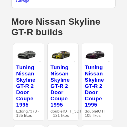
Garage
More Nissan Skyline
GT-R builds
Tuning
Tuning
Tuning
Nissan
Nissan
Nissan
Skyline
Skyline
Skyline
GT-R 2
GT-R 2
GT-R 2
Door
Door
Door
Coupe
Coupe
Coupe
1995
1995
1995
Edong7373 ·
doubleIOTT_3DT
doubleIOTT ·
135 likes
· 121 likes
108 likes