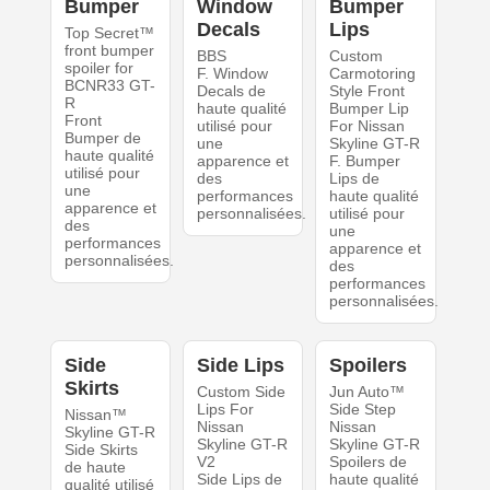
Bumper
Window
Bumper
Decals
Lips
Top Secret™
front bumper
BBS
Custom
spoiler for
F. Window
Carmotoring
BCNR33 GT-
Decals de
Style Front
R
haute qualité
Bumper Lip
Front
utilisé pour
For Nissan
Bumper de
une
Skyline GT-R
haute qualité
apparence et
F. Bumper
utilisé pour
des
Lips de
une
performances
haute qualité
apparence et
personnalisées.
utilisé pour
des
une
performances
apparence et
personnalisées.
des
performances
personnalisées.
Side
Side Lips
Spoilers
Skirts
Custom Side
Jun Auto™
Lips For
Side Step
Nissan™
Nissan
Nissan
Skyline GT-R
Skyline GT-R
Skyline GT-R
Side Skirts
V2
Spoilers de
de haute
Side Lips de
haute qualité
qualité utilisé