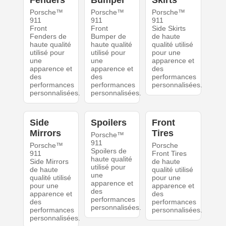
Fenders
Bumper
Skirts
Porsche™
Porsche™
Porsche™
911
911
911
Front
Front
Side Skirts
Fenders de
Bumper de
de haute
haute qualité
haute qualité
qualité utilisé
utilisé pour
utilisé pour
pour une
une
une
apparence et
apparence et
apparence et
des
des
des
performances
performances
performances
personnalisées.
personnalisées.
personnalisées.
Side
Spoilers
Front
Mirrors
Tires
Porsche™
911
Porsche™
Porsche
Spoilers de
911
Front Tires
haute qualité
Side Mirrors
de haute
utilisé pour
de haute
qualité utilisé
une
qualité utilisé
pour une
apparence et
pour une
apparence et
des
apparence et
des
performances
des
performances
personnalisées.
performances
personnalisées.
personnalisées.