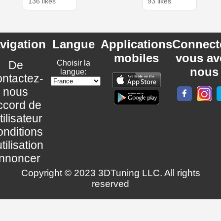
136 likes
93 likes
vigation
Langue
Applications
Connect
mobiles
vous av
De
Choisir la
nous
langue:
ntactez-
nous
ccord de
utilisateur
nditions
utilisation
nnoncer
Copyright © 2023 3DTuning LLC. All rights
reserved