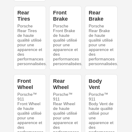
Rear
Front
Rear
Tires
Brake
Brake
Porsche
Porsche
Porsche
Rear Tires
Front Brake
Rear Brake
de haute
de haute
de haute
qualité utilisé
qualité utilisé
qualité utilisé
pour une
pour une
pour une
apparence et
apparence et
apparence et
des
des
des
performances
performances
performances
personnalisées.
personnalisées.
personnalisées.
Front
Rear
Body
Wheel
Wheel
Vent
Porsche™
Porsche™
Porsche™
911
911
911
Front Wheel
Rear Wheel
Body Vent de
de haute
de haute
haute qualité
qualité utilisé
qualité utilisé
utilisé pour
pour une
pour une
une
apparence et
apparence et
apparence et
des
des
des