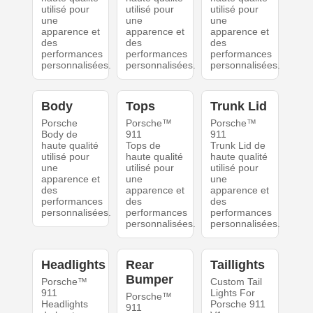
utilisé pour
utilisé pour
utilisé pour
une
une
une
apparence et
apparence et
apparence et
des
des
des
performances
performances
performances
personnalisées.
personnalisées.
personnalisées.
Body
Tops
Trunk Lid
Porsche
Porsche™
Porsche™
Body de
911
911
haute qualité
Tops de
Trunk Lid de
utilisé pour
haute qualité
haute qualité
une
utilisé pour
utilisé pour
apparence et
une
une
des
apparence et
apparence et
performances
des
des
personnalisées.
performances
performances
personnalisées.
personnalisées.
Headlights
Rear
Taillights
Bumper
Porsche™
Custom Tail
911
Lights For
Porsche™
Headlights
Porsche 911
911