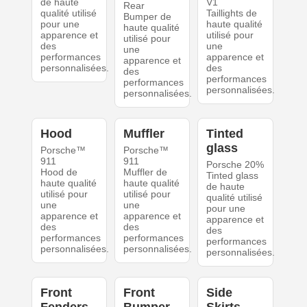
de haute
V1
Rear
qualité utilisé
Taillights de
Bumper de
pour une
haute qualité
haute qualité
apparence et
utilisé pour
utilisé pour
des
une
une
performances
apparence et
apparence et
personnalisées.
des
des
performances
performances
personnalisées.
personnalisées.
Hood
Muffler
Tinted
glass
Porsche™
Porsche™
911
911
Porsche 20%
Hood de
Muffler de
Tinted glass
haute qualité
haute qualité
de haute
utilisé pour
utilisé pour
qualité utilisé
une
une
pour une
apparence et
apparence et
apparence et
des
des
des
performances
performances
performances
personnalisées.
personnalisées.
personnalisées.
Front
Front
Side