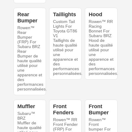
Rear
Taillights
Hood
Bumper
Custom Tail
Rowen™ RR
Lights For
Racing
Rowen™
Toyota GT86
Bonnet For
Rear
V1
Subaru BRZ
Bumper
Taillights de
Hood de
(FRP) For
haute qualité
haute qualité
Subaru BRZ
utilisé pour
utilisé pour
Rear
une
une
Bumper de
apparence et
apparence et
haute qualité
des
des
utilisé pour
performances
performances
une
personnalisées.
personnalisées.
apparence et
des
performances
personnalisées.
Muffler
Front
Front
Fenders
Bumper
Subaru™
BRZ
Rowen™ RR
Rowen™
Muffler de
Front Fender
Front
haute qualité
(FRP) For
bumper For