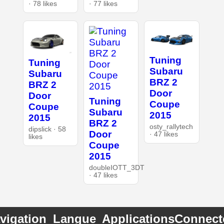
· 78 likes
· 77 likes
Tuning
Tuning
Subaru
Subaru
BRZ 2
BRZ 2
Door
Door
Tuning
Coupe
Coupe
Subaru
2015
2015
BRZ 2
osty_rallytech
dipslick · 58
Door
· 47 likes
likes
Coupe
2015
doubleIOTT_3DT
· 47 likes
vigation
Langue
Applications
Connect