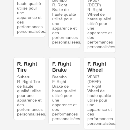
Brembo
VF307
haute qualité
R. Right
(DEEP)
utilisé pour
Brake de
R. Right
une
haute qualité
Wheel de
apparence et
utilisé pour
haute qualité
des
une
utilisé pour
performances
apparence et
une
personnalisées.
des
apparence et
performances
des
personnalisées.
performances
personnalisées.
R. Right
F. Right
F. Right
Tire
Brake
Wheel
Subaru
Brembo
VF307
R. Right Tire
F. Right
(DEEP)
de haute
Brake de
F. Right
qualité utilisé
haute qualité
Wheel de
pour une
utilisé pour
haute qualité
apparence et
une
utilisé pour
des
apparence et
une
performances
des
apparence et
personnalisées.
performances
des
personnalisées.
performances
personnalisées.