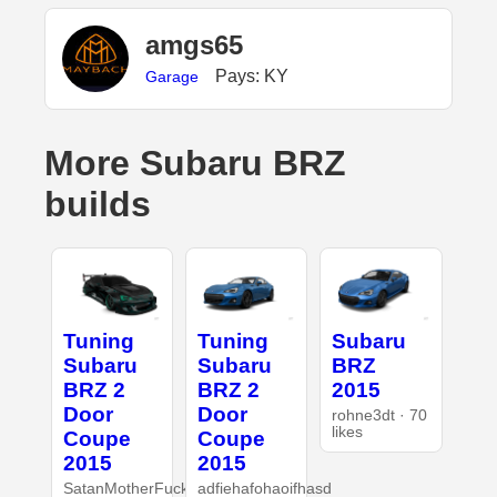
amgs65
Pays: KY
Garage
More Subaru BRZ
builds
Tuning
Tuning
Subaru
Subaru
Subaru
BRZ
BRZ 2
BRZ 2
2015
Door
Door
rohne3dt · 70
likes
Coupe
Coupe
2015
2015
SatanMotherFucker
adfiehafohaoifhasd