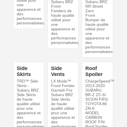
utilisé pour
Subaru BRZ
Subaru BRZ
une
Front
RR Street
apparence et
Fenders de
Zero
des
haute qualité
Front
performances
utilisé pour
Bumper de
personnalisées.
une
haute qualité
apparence et
utilisé pour
des
une
performances
apparence et
personnalisées.
des
performances
personnalisées.
Side
Side
Roof
Skirts
Vents
Spoiler
TRD™ Side
LX Mode™
ChargeSpeed™
Skirts -
Front Fender
2013-2020
Subaru BRZ
Garnish For
SUBARU
Side Skirts
Subaru BRZ
BR-Z ZC-6/
de haute
Side Vents
SCION FRS/
qualité utilisé
de haute
TOYOTA 86
pour une
qualité utilisé
ZN-6
apparence et
pour une
MODEL
des
apparence et
CARBON
performances
des
ROOF FIN
personnalisées.
performances
Roof Spoiler