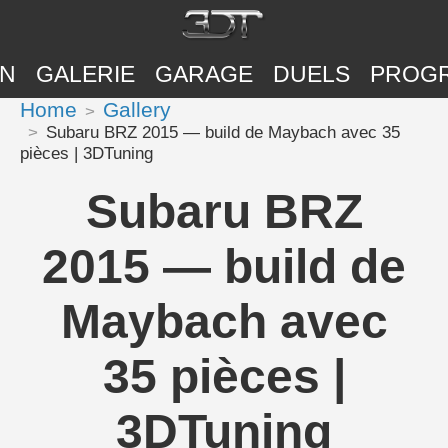
ON
GALERIE
GARAGE
DUELS
PROG
Home
Gallery
Subaru BRZ 2015 — build de Maybach avec 35
pièces | 3DTuning
Subaru BRZ
2015 — build de
Maybach avec
35 pièces |
3DTuning