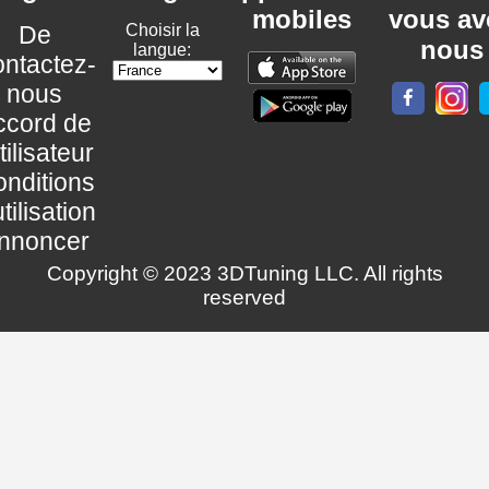
mobiles
vous av
De
Choisir la
nous
langue:
ntactez-
nous
ccord de
utilisateur
nditions
utilisation
nnoncer
Copyright © 2023 3DTuning LLC. All rights
reserved