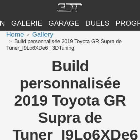
ON
GALERIE
GARAGE
DUELS
PROG
Home
Gallery
Build personnalisée 2019 Toyota GR Supra de
Tuner_I9Lo6XDe6 | 3DTuning
Build
personnalisée
2019 Toyota GR
Supra de
Tuner_I9Lo6XDe6