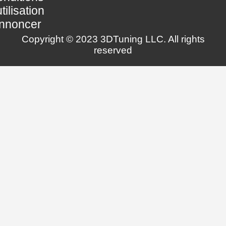
utilisation
nnoncer
Copyright © 2023 3DTuning LLC. All rights
reserved