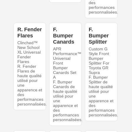
des
performances
personnalisées.
R. Fender
F.
F.
Flares
Bumper
Bumper
Canards
Splitter
Clinched™
New School
APR
Custom G
XL Universal
Performance™
Style Front
Fender
Universal
Bumper
Flares
Front
Splitter For
R. Fender
Bumper
Toyota GR
Flares de
Canards Set
Supra
haute qualité
A
F. Bumper
utilisé pour
F. Bumper
Splitter de
une
Canards de
haute qualité
apparence et
haute qualité
utilisé pour
des
utilisé pour
une
performances
une
apparence et
personnalisées.
apparence et
des
des
performances
performances
personnalisées.
personnalisées.