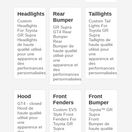
Headlights
Rear
Taillights
Bumper
Custom
Custom Tail
Headlights
Lights For
GR Supra
For Toyota
Toyota GR
GT4 Rear
GR Supra
Supra
Bumper
Headlights
Taillights de
Rear
de haute
haute qualité
Bumper de
qualité utilisé
utilisé pour
haute qualité
pour une
une
utilisé pour
apparence et
apparence et
une
des
des
apparence et
performances
performances
des
personnalisées.
personnalisées.
performances
personnalisées.
Hood
Front
Front
Fenders
Bumper
GT4 - closed
Hood de
Custom EVS
Toyota™ GR
haute qualité
Style Front
Supra
utilisé pour
Fenders For
Front
une
Toyota GR
Bumper de
apparence et
Supra
haute qualité
des