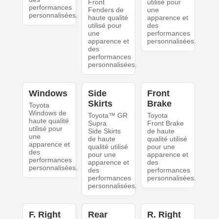
Front
utilisé pour
performances
Fenders de
une
personnalisées.
haute qualité
apparence et
utilisé pour
des
une
performances
apparence et
personnalisées.
des
performances
personnalisées.
Windows
Side
Front
Skirts
Brake
Toyota
Windows de
Toyota™ GR
Toyota
haute qualité
Supra
Front Brake
utilisé pour
Side Skirts
de haute
une
de haute
qualité utilisé
apparence et
qualité utilisé
pour une
des
pour une
apparence et
performances
apparence et
des
personnalisées.
des
performances
performances
personnalisées.
personnalisées.
F. Right
Rear
R. Right