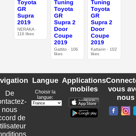
Toyota
Tuning
Tuning
GR
Toyota
Toyota
Supra
GR
GR
2019
Supra 2
Supra 2
Door
Door
NERAKA ·
116 likes
Coupe
Coupe
2019
2019
Gattito · 106
Kattarin · 102
likes
likes
vigation
Langue
Applications
Connect
mobiles
vous av
De
Choisir la
nous
langue:
ntactez-
nous
ccord de
utilisateur
nditions