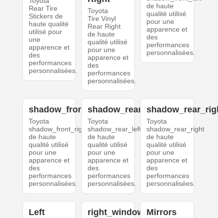
Toyota
de haute
Rear Tire
Toyota
qualité utilisé
Stickers de
Tire Vinyl
pour une
haute qualité
Rear Right
apparence et
utilisé pour
de haute
des
une
qualité utilisé
performances
apparence et
pour une
personnalisées.
des
apparence et
performances
des
personnalisées.
performances
personnalisées.
shadow_front_right
shadow_rear_left
shadow_rear_rig
Toyota
Toyota
Toyota
shadow_front_right
shadow_rear_left
shadow_rear_right
de haute
de haute
de haute
qualité utilisé
qualité utilisé
qualité utilisé
pour une
pour une
pour une
apparence et
apparence et
apparence et
des
des
des
performances
performances
performances
personnalisées.
personnalisées.
personnalisées.
Left
right_windows
Mirrors