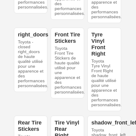
performances
apparence et
des
personnalisées.
des
performances
performances
personnalisées.
personnalisées.
right_doors
Front Tire
Tyre
Stickers
Vinyl
Toyota -
closed
Front
Toyota
right_doors
Front Tire
Right
de haute
Stickers de
Toyota
qualité utilisé
haute qualité
Tyre Vinyl
pour une
utilisé pour
Front Right
apparence et
une
de haute
des
apparence et
qualité utilisé
performances
des
pour une
personnalisées.
performances
apparence et
personnalisées.
des
performances
personnalisées.
Rear Tire
Tire Vinyl
shadow_front_lef
Stickers
Rear
Toyota
Right
shadow_front_left