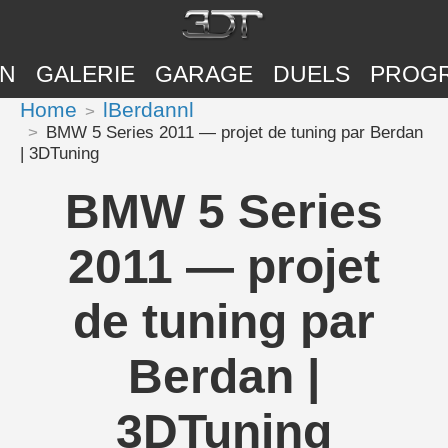
ON
GALERIE
GARAGE
DUELS
PROG
Home
lBerdannl
BMW 5 Series 2011 — projet de tuning par Berdan
| 3DTuning
BMW 5 Series
2011 — projet
de tuning par
Berdan |
3DTuning