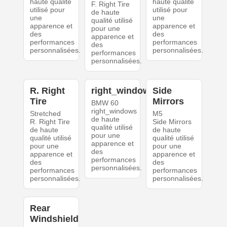
haute qualité
haute qualité
F. Right Tire
utilisé pour
utilisé pour
de haute
une
une
qualité utilisé
apparence et
apparence et
pour une
des
des
apparence et
performances
performances
des
personnalisées.
personnalisées.
performances
personnalisées.
R. Right
right_windows
Side
Tire
Mirrors
BMW 60
right_windows
Stretched
M5
de haute
R. Right Tire
Side Mirrors
qualité utilisé
de haute
de haute
pour une
qualité utilisé
qualité utilisé
apparence et
pour une
pour une
des
apparence et
apparence et
performances
des
des
personnalisées.
performances
performances
personnalisées.
personnalisées.
Rear
Windshield