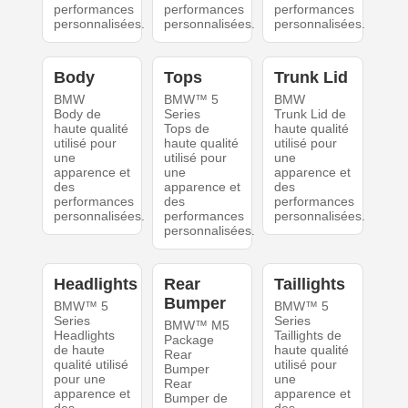
performances
performances
performances
personnalisées.
personnalisées.
personnalisées.
Body
Tops
Trunk Lid
BMW
BMW™ 5
BMW
Body de
Series
Trunk Lid de
haute qualité
Tops de
haute qualité
utilisé pour
haute qualité
utilisé pour
une
utilisé pour
une
apparence et
une
apparence et
des
apparence et
des
performances
des
performances
personnalisées.
performances
personnalisées.
personnalisées.
Headlights
Rear
Taillights
Bumper
BMW™ 5
BMW™ 5
Series
Series
BMW™ M5
Headlights
Taillights de
Package
de haute
haute qualité
Rear
qualité utilisé
utilisé pour
Bumper
pour une
une
Rear
apparence et
apparence et
Bumper de