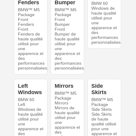
Fenders
Bumper
BMW 60
Windows de
BMW™ M5
BMW™ M5
haute qualité
Package
Package
utilisé pour
Front
Front
une
Fenders
Bumper
apparence et
Front
Front
des
Fenders de
Bumper de
performances
haute qualité
haute qualité
personnalisées.
utilisé pour
utilisé pour
une
une
apparence et
apparence et
des
des
performances
performances
personnalisées.
personnalisées.
Left
Mirrors
Side
Windows
Skirts
BMW™ M5
Package
BMW 60
BMW™ M5
Mirrors
Left
Package
Mirrors de
Windows de
Side Skirts
haute qualité
haute qualité
Side Skirts
utilisé pour
utilisé pour
de haute
une
une
qualité utilisé
apparence et
apparence et
pour une
des
des
apparence et