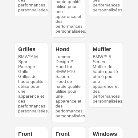
des
des
haute qualité
performances
performances
utilisé pour
personnalisées.
personnalisées.
une
apparence et
des
performances
personnalisées.
Grilles
Hood
Muffler
BMW™ M
Lumma
BMW™ 5
Sport
Design™
Series
Package
Hood for
Muffler de
Grille
BMW F10
haute qualité
Grilles de
Saloon
utilisé pour
haute qualité
Hood de
une
utilisé pour
haute qualité
apparence et
une
utilisé pour
des
apparence et
une
performances
des
apparence et
personnalisées.
performances
des
personnalisées.
performances
personnalisées.
Front
Front
Windows