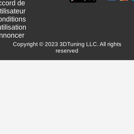
ccord de
utilisateur
nditions
utilisation
nnoncer
Copyright © 2023 3DTuning LLC. All rights
reserved