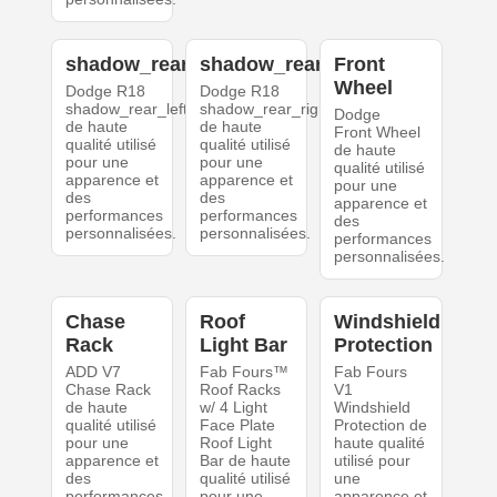
shadow_rear_left
shadow_rear_right
Front
Wheel
Dodge R18
Dodge R18
shadow_rear_left
shadow_rear_right
Dodge
de haute
de haute
Front Wheel
qualité utilisé
qualité utilisé
de haute
pour une
pour une
qualité utilisé
apparence et
apparence et
pour une
des
des
apparence et
performances
performances
des
personnalisées.
personnalisées.
performances
personnalisées.
Chase
Roof
Windshield
Rack
Light Bar
Protection
ADD V7
Fab Fours™
Fab Fours
Chase Rack
Roof Racks
V1
de haute
w/ 4 Light
Windshield
qualité utilisé
Face Plate
Protection de
pour une
Roof Light
haute qualité
apparence et
Bar de haute
utilisé pour
des
qualité utilisé
une
performances
pour une
apparence et