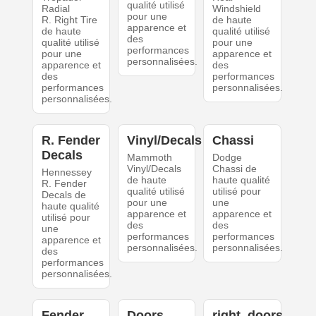
qualité utilisé
Radial
Windshield
pour une
R. Right Tire
de haute
apparence et
de haute
qualité utilisé
des
qualité utilisé
pour une
performances
pour une
apparence et
personnalisées.
apparence et
des
des
performances
performances
personnalisées.
personnalisées.
R. Fender
Vinyl/Decals
Chassi
Decals
Mammoth
Dodge
Vinyl/Decals
Chassi de
Hennessey
de haute
haute qualité
R. Fender
qualité utilisé
utilisé pour
Decals de
pour une
une
haute qualité
apparence et
apparence et
utilisé pour
des
des
une
performances
performances
apparence et
personnalisées.
personnalisées.
des
performances
personnalisées.
Fender
Doors
right_doors