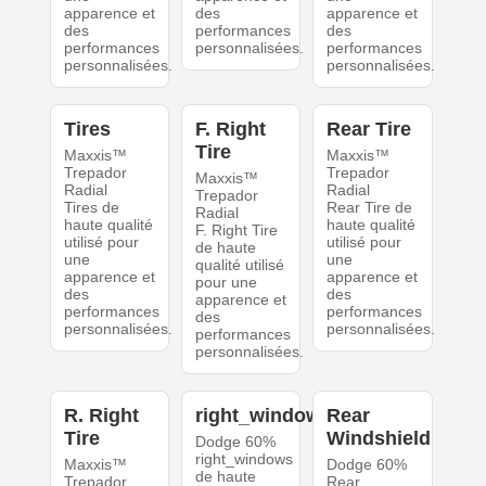
apparence et
des
apparence et
des
performances
des
performances
personnalisées.
performances
personnalisées.
personnalisées.
Tires
F. Right
Rear Tire
Tire
Maxxis™
Maxxis™
Trepador
Trepador
Maxxis™
Radial
Radial
Trepador
Tires de
Rear Tire de
Radial
haute qualité
haute qualité
F. Right Tire
utilisé pour
utilisé pour
de haute
une
une
qualité utilisé
apparence et
apparence et
pour une
des
des
apparence et
performances
performances
des
personnalisées.
personnalisées.
performances
personnalisées.
R. Right
right_windows
Rear
Tire
Windshield
Dodge 60%
right_windows
Maxxis™
Dodge 60%
de haute
Trepador
Rear