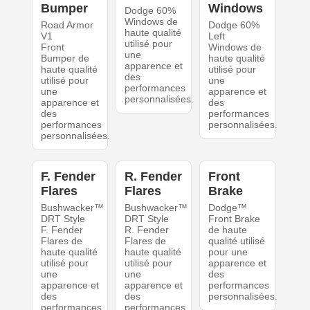
Bumper
Windows
Dodge 60%
Windows de
Road Armor
Dodge 60%
haute qualité
V1
Left
utilisé pour
Front
Windows de
une
Bumper de
haute qualité
apparence et
haute qualité
utilisé pour
des
utilisé pour
une
performances
une
apparence et
personnalisées.
apparence et
des
des
performances
performances
personnalisées.
personnalisées.
F. Fender
R. Fender
Front
Flares
Flares
Brake
Bushwacker™
Bushwacker™
Dodge™
DRT Style
DRT Style
Front Brake
F. Fender
R. Fender
de haute
Flares de
Flares de
qualité utilisé
haute qualité
haute qualité
pour une
utilisé pour
utilisé pour
apparence et
une
une
des
apparence et
apparence et
performances
des
des
personnalisées.
performances
performances