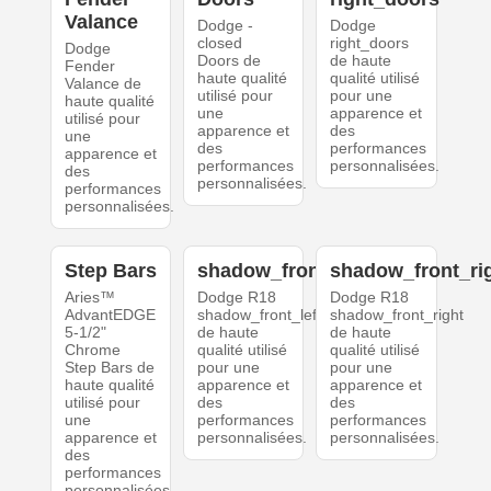
Valance
Dodge -
Dodge
closed
right_doors
Dodge
Doors de
de haute
Fender
haute qualité
qualité utilisé
Valance de
utilisé pour
pour une
haute qualité
une
apparence et
utilisé pour
apparence et
des
une
des
performances
apparence et
performances
personnalisées.
des
personnalisées.
performances
personnalisées.
Step Bars
shadow_front_left
shadow_front_ri
Aries™
Dodge R18
Dodge R18
AdvantEDGE
shadow_front_left
shadow_front_right
5-1/2"
de haute
de haute
Chrome
qualité utilisé
qualité utilisé
Step Bars de
pour une
pour une
haute qualité
apparence et
apparence et
utilisé pour
des
des
une
performances
performances
apparence et
personnalisées.
personnalisées.
des
performances
personnalisées.