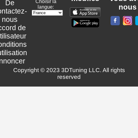
De
Choisir la
nous
langue:
ntactez-
nous
ccord de
utilisateur
nditions
utilisation
nnoncer
Copyright © 2023 3DTuning LLC. All rights
reserved