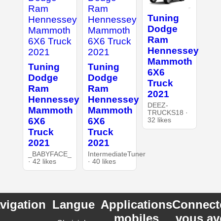
Tuning
Dodge
Ram
Hennessey
Mammoth
Tuning
Tuning
6X6
Dodge
Dodge
Truck
Ram
Ram
2021
Hennessey
Hennessey
DEEZ-
Mammoth
Mammoth
TRUCKS18 ·
6X6
6X6
32 likes
Truck
Truck
2021
2021
_BABYFACE_
IntermediateTuner
· 42 likes
· 40 likes
vigation
Langue
Applications
Connect
mobiles
vous av