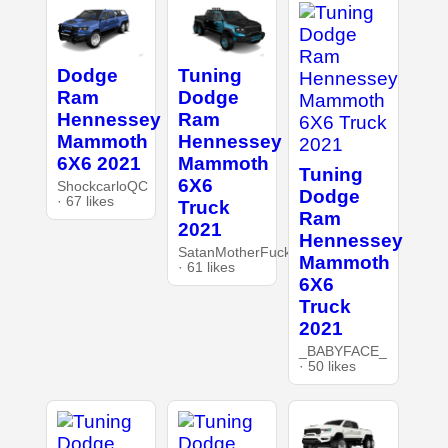
Dodge
Tuning
Ram
Dodge
Hennessey
Ram
Mammoth
Hennessey
6X6 2021
Mammoth
Tuning
6X6
ShockcarloQC
Dodge
· 67 likes
Truck
Ram
2021
Hennessey
SatanMotherFucker
Mammoth
· 61 likes
6X6
Truck
2021
_BABYFACE_
· 50 likes