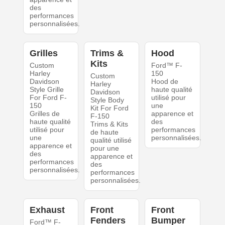
des
performances
personnalisées.
Grilles
Trims &
Hood
Kits
Custom
Ford™ F-
Harley
150
Custom
Davidson
Hood de
Harley
Style Grille
haute qualité
Davidson
For Ford F-
utilisé pour
Style Body
150
une
Kit For Ford
Grilles de
apparence et
F-150
haute qualité
des
Trims & Kits
utilisé pour
performances
de haute
une
personnalisées.
qualité utilisé
apparence et
pour une
des
apparence et
performances
des
personnalisées.
performances
personnalisées.
Exhaust
Front
Front
Fenders
Bumper
Ford™ F-