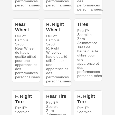
performances
performances
des
personnalisées.
personnalisées.
performances
personnalisées.
Rear
R. Right
Tires
Wheel
Wheel
Pirelli™
Scorpion
DUB™
DUB™
Zero
Famous
Famous
Asimmetrico
S760
S760
Tires de
Rear Wheel
R. Right
haute qualité
de haute
Wheel de
utilisé pour
qualité utilisé
haute qualité
une
pour une
utilisé pour
apparence et
apparence et
une
des
des
apparence et
performances
performances
des
personnalisées.
personnalisées.
performances
personnalisées.
F. Right
Rear Tire
R. Right
Tire
Tire
Pirelli™
Scorpion
Pirelli™
Pirelli™
Zero
Scorpion
Scorpion
Asimmetrico