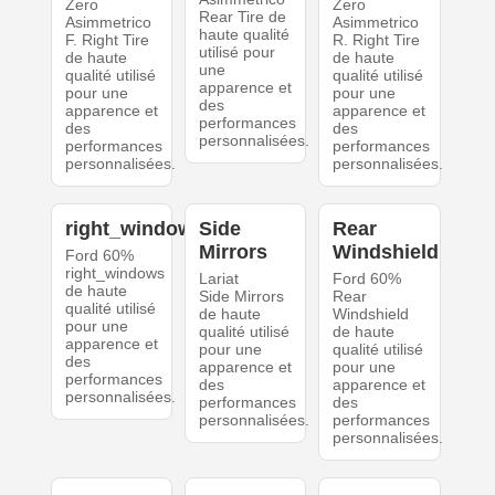
Zero
Zero
Rear Tire de
Asimmetrico
Asimmetrico
haute qualité
F. Right Tire
R. Right Tire
utilisé pour
de haute
de haute
une
qualité utilisé
qualité utilisé
apparence et
pour une
pour une
des
apparence et
apparence et
performances
des
des
personnalisées.
performances
performances
personnalisées.
personnalisées.
right_windows
Side
Rear
Mirrors
Windshield
Ford 60%
right_windows
Lariat
Ford 60%
de haute
Side Mirrors
Rear
qualité utilisé
de haute
Windshield
pour une
qualité utilisé
de haute
apparence et
pour une
qualité utilisé
des
apparence et
pour une
performances
des
apparence et
personnalisées.
performances
des
personnalisées.
performances
personnalisées.