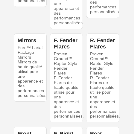
personnalisées.
des
une
performances
apparence et
personnalisées.
des
performances
personnalisées.
Mirrors
F. Fender
R. Fender
Flares
Flares
Ford™ Lariat
Package
Proven
Proven
Mirrors
Ground™
Ground™
Mirrors de
Raptor Style
Raptor Style
haute qualité
Fender
Fender
utilisé pour
Flares
Flares
une
F. Fender
R. Fender
apparence et
Flares de
Flares de
des
haute qualité
haute qualité
performances
utilisé pour
utilisé pour
personnalisées.
une
une
apparence et
apparence et
des
des
performances
performances
personnalisées.
personnalisées.
Front
F. Right
Rear