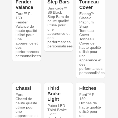
Fender
Step Bars
Tonneau
Valance
Cover
Barricade™
S6 Black
Ford™ F-
Extang™
Step Bars de
150
Classic
haute qualité
Fender
Platinum
utilisé pour
Valance de
Snap
une
haute qualité
Tonneau
apparence et
utilisé pour
Cover
des
une
Tonneau
performances
apparence et
Cover de
personnalisées.
des
haute qualité
performances
utilisé pour
personnalisées.
une
apparence et
des
performances
personnalisées.
Chassi
Third
Hitches
Brake
Ford
Ford™ F-
Chassi de
Light
150
haute qualité
Hitches de
Putco LED
utilisé pour
haute qualité
Third Brake
une
utilisé pour
Light;
apparence et
une