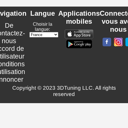
vigation
Langue
Applications
Connect
mobiles
vous av
De
Choisir la
nous
langue:
ntactez-
nous
ccord de
utilisateur
nditions
utilisation
nnoncer
Copyright © 2023 3DTuning LLC. All rights
reserved