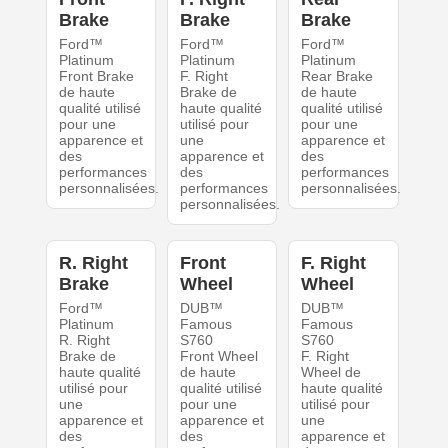
Brake
Brake
Brake
Ford™
Ford™
Ford™
Platinum
Platinum
Platinum
Front Brake
F. Right
Rear Brake
de haute
Brake de
de haute
qualité utilisé
haute qualité
qualité utilisé
pour une
utilisé pour
pour une
apparence et
une
apparence et
des
apparence et
des
performances
des
performances
personnalisées.
performances
personnalisées.
personnalisées.
R. Right
Front
F. Right
Brake
Wheel
Wheel
Ford™
DUB™
DUB™
Platinum
Famous
Famous
R. Right
S760
S760
Brake de
Front Wheel
F. Right
haute qualité
de haute
Wheel de
utilisé pour
qualité utilisé
haute qualité
une
pour une
utilisé pour
apparence et
apparence et
une
des
des
apparence et