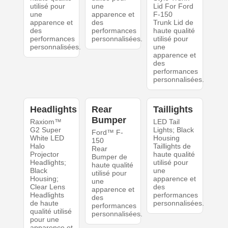
utilisé pour
une
Lid For Ford
une
apparence et
F-150
apparence et
des
Trunk Lid de
des
performances
haute qualité
performances
personnalisées.
utilisé pour
personnalisées.
une
apparence et
des
performances
personnalisées.
Headlights
Rear
Taillights
Bumper
Raxiom™
LED Tail
G2 Super
Lights; Black
Ford™ F-
White LED
Housing
150
Halo
Taillights de
Rear
Projector
haute qualité
Bumper de
Headlights;
utilisé pour
haute qualité
Black
une
utilisé pour
Housing;
apparence et
une
Clear Lens
des
apparence et
Headlights
performances
des
de haute
personnalisées.
performances
qualité utilisé
personnalisées.
pour une
apparence et