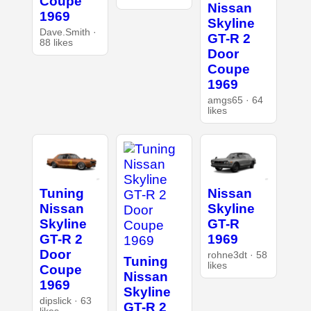
Coupe
Nissan
1969
Skyline
Dave.Smith ·
GT-R 2
88 likes
Door
Coupe
1969
amgs65 · 64
likes
Tuning
Nissan
Nissan
Skyline
Skyline
GT-R
GT-R 2
1969
Door
rohne3dt · 58
Tuning
likes
Coupe
Nissan
1969
Skyline
dipslick · 63
GT-R 2