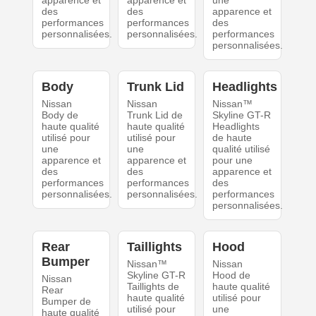
apparence et
apparence et
une
des
des
apparence et
performances
performances
des
personnalisées.
personnalisées.
performances
personnalisées.
Body
Trunk Lid
Headlights
Nissan
Nissan
Nissan™
Body de
Trunk Lid de
Skyline GT-R
haute qualité
haute qualité
Headlights
utilisé pour
utilisé pour
de haute
une
une
qualité utilisé
apparence et
apparence et
pour une
des
des
apparence et
performances
performances
des
personnalisées.
personnalisées.
performances
personnalisées.
Rear
Taillights
Hood
Bumper
Nissan™
Nissan
Skyline GT-R
Hood de
Nissan
Taillights de
haute qualité
Rear
haute qualité
utilisé pour
Bumper de
utilisé pour
une
haute qualité