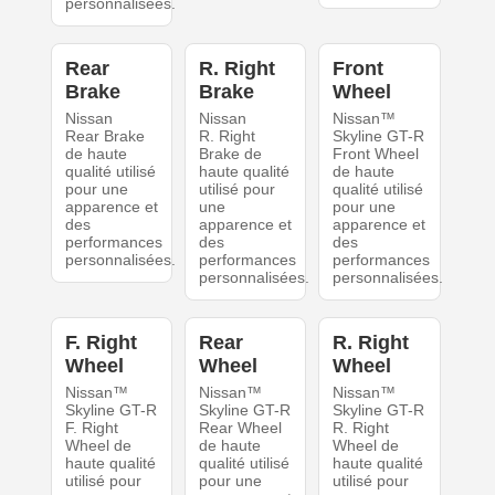
personnalisées.
Rear
R. Right
Front
Brake
Brake
Wheel
Nissan
Nissan
Nissan™
Rear Brake
R. Right
Skyline GT-R
de haute
Brake de
Front Wheel
qualité utilisé
haute qualité
de haute
pour une
utilisé pour
qualité utilisé
apparence et
une
pour une
des
apparence et
apparence et
performances
des
des
personnalisées.
performances
performances
personnalisées.
personnalisées.
F. Right
Rear
R. Right
Wheel
Wheel
Wheel
Nissan™
Nissan™
Nissan™
Skyline GT-R
Skyline GT-R
Skyline GT-R
F. Right
Rear Wheel
R. Right
Wheel de
de haute
Wheel de
haute qualité
qualité utilisé
haute qualité
utilisé pour
pour une
utilisé pour