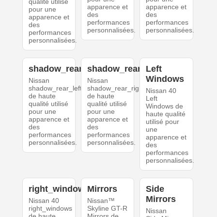
qualité utilisé
apparence et
apparence et
pour une
des
des
apparence et
performances
performances
des
personnalisées.
personnalisées.
performances
personnalisées.
shadow_rear_left
shadow_rear_right
Left
Windows
Nissan
Nissan
shadow_rear_left
shadow_rear_right
Nissan 40
de haute
de haute
Left
qualité utilisé
qualité utilisé
Windows de
pour une
pour une
haute qualité
apparence et
apparence et
utilisé pour
des
des
une
performances
performances
apparence et
personnalisées.
personnalisées.
des
performances
personnalisées.
right_windows
Mirrors
Side
Mirrors
Nissan 40
Nissan™
right_windows
Skyline GT-R
Nissan
de haute
Mirrors de