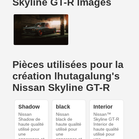
Skyline GT-R Images
Pièces utilisées pour la
création lhutagalung's
Nissan Skyline GT-R
Shadow
black
Interior
Nissan
Nissan
Nissan™
Shadow de
black de
Skyline GT-R
haute qualité
haute qualité
Interior de
utilisé pour
utilisé pour
haute qualité
une
une
utilisé pour