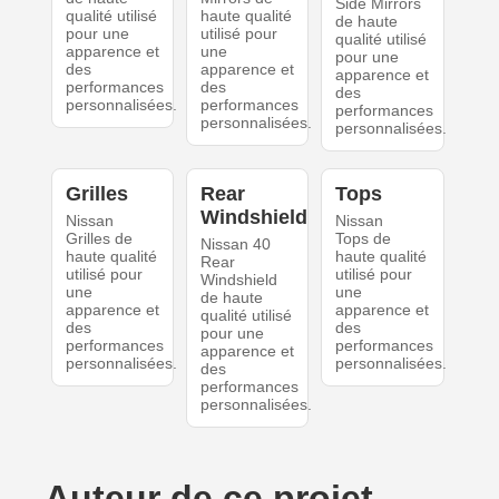
Side Mirrors
qualité utilisé
haute qualité
de haute
pour une
utilisé pour
qualité utilisé
apparence et
une
pour une
des
apparence et
apparence et
performances
des
des
personnalisées.
performances
performances
personnalisées.
personnalisées.
Grilles
Rear
Tops
Windshield
Nissan
Nissan
Grilles de
Tops de
Nissan 40
haute qualité
haute qualité
Rear
utilisé pour
utilisé pour
Windshield
une
une
de haute
apparence et
apparence et
qualité utilisé
des
des
pour une
performances
performances
apparence et
personnalisées.
personnalisées.
des
performances
personnalisées.
Auteur de ce projet