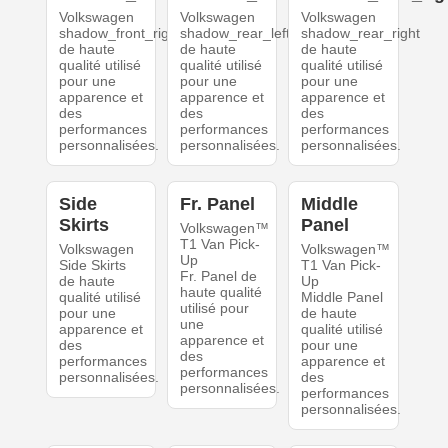
Volkswagen
Volkswagen
Volkswagen
shadow_front_right
shadow_rear_left
shadow_rear_right
de haute
de haute
de haute
qualité utilisé
qualité utilisé
qualité utilisé
pour une
pour une
pour une
apparence et
apparence et
apparence et
des
des
des
performances
performances
performances
personnalisées.
personnalisées.
personnalisées.
Side
Fr. Panel
Middle
Skirts
Panel
Volkswagen™
T1 Van Pick-
Volkswagen
Volkswagen™
Up
Side Skirts
T1 Van Pick-
Fr. Panel de
de haute
Up
haute qualité
qualité utilisé
Middle Panel
utilisé pour
pour une
de haute
une
apparence et
qualité utilisé
apparence et
des
pour une
des
performances
apparence et
performances
personnalisées.
des
personnalisées.
performances
personnalisées.