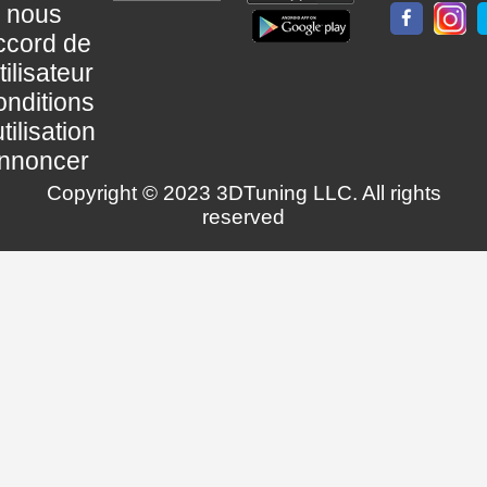
nous
ccord de
utilisateur
nditions
utilisation
nnoncer
Copyright © 2023 3DTuning LLC. All rights
reserved