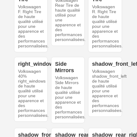
Volkswagen
Rear Tire de
Volkswagen
Volkswagen
haute qualité
F. Right Tire
R. Right Tire
utilisé pour
de haute
de haute
une
qualité utilisé
qualité utilisé
apparence et
pour une
pour une
des
apparence et
apparence et
performances
des
des
personnalisées.
performances
performances
personnalisées.
personnalisées.
right_windows
Side
shadow_front_lef
Mirrors
Volkswagen
Volkswagen
40%
shadow_front_left
Volkswagen
right_windows
de haute
Side Mirrors
de haute
qualité utilisé
de haute
qualité utilisé
pour une
qualité utilisé
pour une
apparence et
pour une
apparence et
des
apparence et
des
performances
des
performances
personnalisées.
performances
personnalisées.
personnalisées.
shadow_front_right
shadow_rear_left
shadow_rear_rig