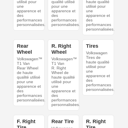
utilisé pour
qualité utilisé
haute qualité
une
pour une
utilisé pour
apparence et
apparence et
une
des
des
apparence et
performances
performances
des
personnalisées.
personnalisées.
performances
personnalisées.
Rear
R. Right
Tires
Wheel
Wheel
Volkswagen
Tires de
Volkswagen™
Volkswagen™
haute qualité
T1 Van
T1 Van
utilisé pour
Rear Wheel
R. Right
une
de haute
Wheel de
apparence et
qualité utilisé
haute qualité
des
pour une
utilisé pour
performances
apparence et
une
personnalisées.
des
apparence et
performances
des
personnalisées.
performances
personnalisées.
F. Right
Rear Tire
R. Right
Tire
Tire