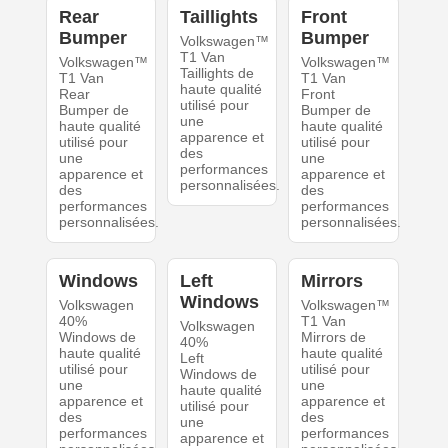
Rear
Taillights
Front
Bumper
Bumper
Volkswagen™
T1 Van
Volkswagen™
Volkswagen™
Taillights de
T1 Van
T1 Van
haute qualité
Rear
Front
utilisé pour
Bumper de
Bumper de
une
haute qualité
haute qualité
apparence et
utilisé pour
utilisé pour
des
une
une
performances
apparence et
apparence et
personnalisées.
des
des
performances
performances
personnalisées.
personnalisées.
Windows
Left
Mirrors
Windows
Volkswagen
Volkswagen™
40%
T1 Van
Volkswagen
Windows de
Mirrors de
40%
haute qualité
haute qualité
Left
utilisé pour
utilisé pour
Windows de
une
une
haute qualité
apparence et
apparence et
utilisé pour
des
des
une
performances
performances
apparence et