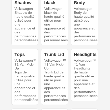
Shadow
black
Body
Volkswagen
Volkswagen
Volkswagen
Shadow de
black de
Body de
haute qualité
haute qualité
haute qualité
utilisé pour
utilisé pour
utilisé pour
une
une
une
apparence et
apparence et
apparence et
des
des
des
performances
performances
performances
personnalisées.
personnalisées.
personnalisées.
Tops
Trunk Lid
Headlights
Volkswagen™
Volkswagen™
Volkswagen™
T1 Van Pick-
T1 Van Pick-
T1 Van
Up
Up
Headlights
Tops de
Trunk Lid de
de haute
haute qualité
haute qualité
qualité utilisé
utilisé pour
utilisé pour
pour une
une
une
apparence et
apparence et
apparence et
des
des
des
performances
performances
performances
personnalisées.
personnalisées.
personnalisées.