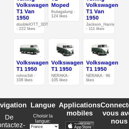
Volkswagen
Moped
Volkswagen
T1 Van
T1 Van
lhutagalung ·
124 likes
1950
1950
doubleIOTT_3DT
Jackson_Harris
· 222 likes
· 111 likes
Volkswagen
Volkswagen
Volkswagen
T1 1950
T1 1950
T1 1950
rohne3dt ·
NERAKA ·
NERAKA · 96
108 likes
105 likes
likes
vigation
Langue
Applications
Connect
mobiles
vous av
De
Choisir la
nous
langue:
ntactez-