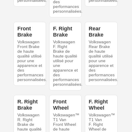
personnalisées.
personnalisées.
des
performances
personnalisées.
Front
F. Right
Rear
Brake
Brake
Brake
Volkswagen
Volkswagen
Volkswagen
Front Brake
F. Right
Rear Brake
de haute
Brake de
de haute
qualité utilisé
haute qualité
qualité utilisé
pour une
utilisé pour
pour une
apparence et
une
apparence et
des
apparence et
des
performances
des
performances
personnalisées.
performances
personnalisées.
personnalisées.
R. Right
Front
F. Right
Brake
Wheel
Wheel
Volkswagen
Volkswagen™
Volkswagen™
R. Right
T1 Van
T1 Van
Brake de
Front Wheel
F. Right
haute qualité
de haute
Wheel de