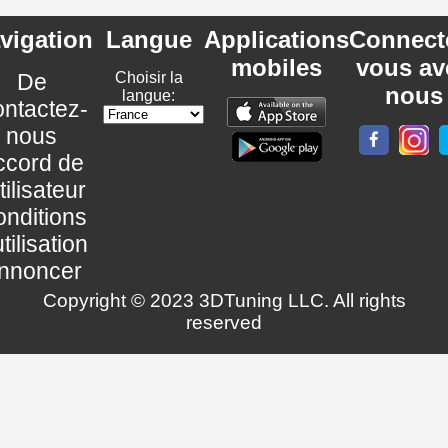
vigation
Langue
Applications
Connect
mobiles
vous av
De
Choisir la
nous
langue:
ntactez-
nous
ccord de
utilisateur
nditions
utilisation
nnoncer
Copyright © 2023 3DTuning LLC. All rights
reserved