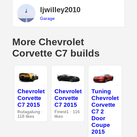
ljwilley2010
Garage
More Chevrolet
Corvette C7 builds
Chevrolet
Chevrolet
Tuning
Corvette
Corvette
Chevrolet
C7 2015
C7 2015
Corvette
C7 2
lhutagalung ·
Finest1 · 116
118 likes
likes
Door
Coupe
2015