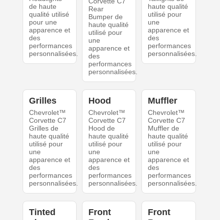
Corvette C7
de haute
haute qualité
Rear
qualité utilisé
utilisé pour
Bumper de
pour une
une
haute qualité
apparence et
apparence et
utilisé pour
des
des
une
performances
performances
apparence et
personnalisées.
personnalisées.
des
performances
personnalisées.
Grilles
Hood
Muffler
Chevrolet™
Chevrolet™
Chevrolet™
Corvette C7
Corvette C7
Corvette C7
Grilles de
Hood de
Muffler de
haute qualité
haute qualité
haute qualité
utilisé pour
utilisé pour
utilisé pour
une
une
une
apparence et
apparence et
apparence et
des
des
des
performances
performances
performances
personnalisées.
personnalisées.
personnalisées.
Tinted
Front
Front