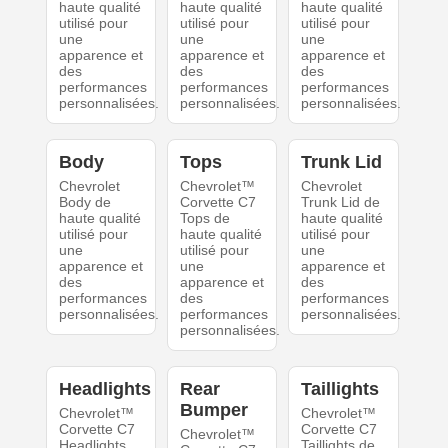
haute qualité
haute qualité
haute qualité
utilisé pour
utilisé pour
utilisé pour
une
une
une
apparence et
apparence et
apparence et
des
des
des
performances
performances
performances
personnalisées.
personnalisées.
personnalisées.
Body
Tops
Trunk Lid
Chevrolet
Chevrolet™
Chevrolet
Body de
Corvette C7
Trunk Lid de
haute qualité
Tops de
haute qualité
utilisé pour
haute qualité
utilisé pour
une
utilisé pour
une
apparence et
une
apparence et
des
apparence et
des
performances
des
performances
personnalisées.
performances
personnalisées.
personnalisées.
Headlights
Rear
Taillights
Bumper
Chevrolet™
Chevrolet™
Corvette C7
Corvette C7
Chevrolet™
Headlights
Taillights de