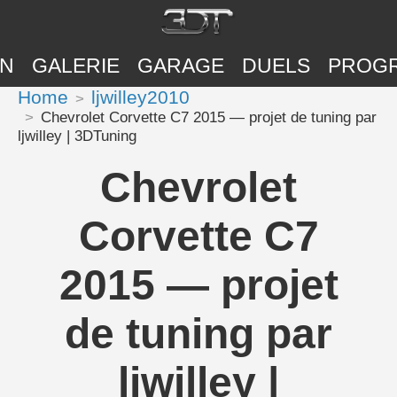
ON
GALERIE
GARAGE
DUELS
PROG
Home
ljwilley2010
Chevrolet Corvette C7 2015 — projet de tuning par
ljwilley | 3DTuning
Chevrolet
Corvette C7
2015 — projet
de tuning par
ljwilley |