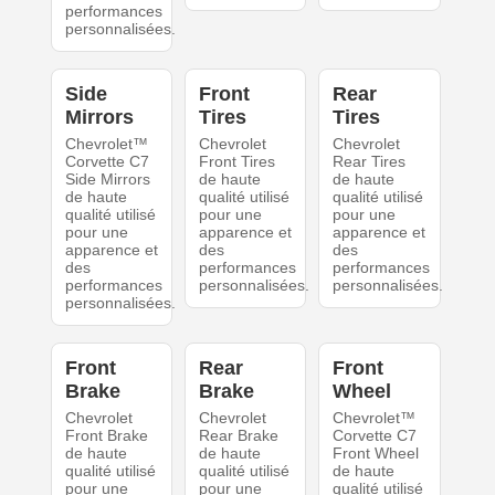
performances
personnalisées.
Side
Front
Rear
Mirrors
Tires
Tires
Chevrolet™
Chevrolet
Chevrolet
Corvette C7
Front Tires
Rear Tires
Side Mirrors
de haute
de haute
de haute
qualité utilisé
qualité utilisé
qualité utilisé
pour une
pour une
pour une
apparence et
apparence et
apparence et
des
des
des
performances
performances
performances
personnalisées.
personnalisées.
personnalisées.
Front
Rear
Front
Brake
Brake
Wheel
Chevrolet
Chevrolet
Chevrolet™
Front Brake
Rear Brake
Corvette C7
de haute
de haute
Front Wheel
qualité utilisé
qualité utilisé
de haute
pour une
pour une
qualité utilisé