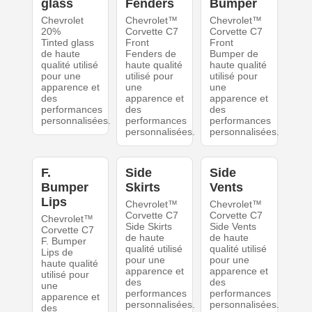
glass
Fenders
Bumper
Chevrolet
Chevrolet™
Chevrolet™
20%
Corvette C7
Corvette C7
Tinted glass
Front
Front
de haute
Fenders de
Bumper de
qualité utilisé
haute qualité
haute qualité
pour une
utilisé pour
utilisé pour
apparence et
une
une
des
apparence et
apparence et
performances
des
des
personnalisées.
performances
performances
personnalisées.
personnalisées.
F.
Side
Side
Bumper
Skirts
Vents
Lips
Chevrolet™
Chevrolet™
Corvette C7
Corvette C7
Chevrolet™
Side Skirts
Side Vents
Corvette C7
de haute
de haute
F. Bumper
qualité utilisé
qualité utilisé
Lips de
pour une
pour une
haute qualité
apparence et
apparence et
utilisé pour
des
des
une
performances
performances
apparence et
personnalisées.
personnalisées.
des