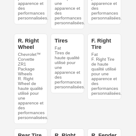
apparence et
une
apparence et
des
apparence et
des
performances
des
performances
personnalisées.
performances
personnalisées.
personnalisées.
R. Right
Tires
F. Right
Wheel
Tire
Fat
Tires de
Chevrolet™
Fat
haute qualité
Corvette
F. Right Tire
utilisé pour
ZR1
de haute
une
Package
qualité utilisé
apparence et
Wheels
pour une
des
R. Right
apparence et
performances
Wheel de
des
personnalisées.
haute qualité
performances
utilisé pour
personnalisées.
une
apparence et
des
performances
personnalisées.
Rear Tire
R. Right
R. Fender