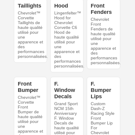
Taillights
Hood
Front
Fenders
Chevrolet™
Lingenfelter™
Corvette
Hood for
Chevrolet
Taillights de
Chevrolet
Front
haute qualité
Corvette C6
Fenders de
utilisé pour
Hood de
haute qualité
une
haute qualité
utilisé pour
apparence et
utilisé pour
une
des
une
apparence et
performances
apparence et
des
personnalisées.
des
performances
performances
personnalisées.
personnalisées.
Front
F.
F.
Bumper
Window
Bumper
Decals
Lips
Chevrolet™
Corvette
Grand Sport
Custom
Front
NCM 15th
Dash-Z
Bumper de
Anniversary
Racing Style
haute qualité
F. Window
Front
utilisé pour
Decals de
Bumper Lip
une
haute qualité
For
apparence et
utilisé pour
Chevrolet