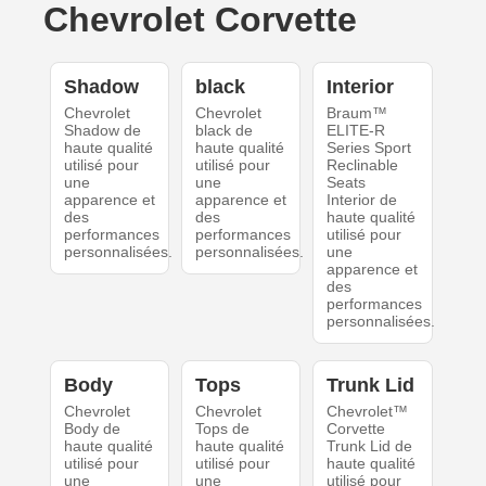
Chevrolet Corvette
Shadow
black
Interior
Chevrolet
Chevrolet
Braum™
Shadow de
black de
ELITE-R
haute qualité
haute qualité
Series Sport
utilisé pour
utilisé pour
Reclinable
une
une
Seats
apparence et
apparence et
Interior de
des
des
haute qualité
performances
performances
utilisé pour
personnalisées.
personnalisées.
une
apparence et
des
performances
personnalisées.
Body
Tops
Trunk Lid
Chevrolet
Chevrolet
Chevrolet™
Body de
Tops de
Corvette
haute qualité
haute qualité
Trunk Lid de
utilisé pour
utilisé pour
haute qualité
une
une
utilisé pour