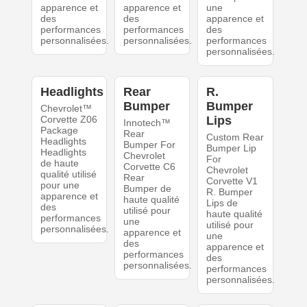
apparence et
apparence et
une
des
des
apparence et
performances
performances
des
personnalisées.
personnalisées.
performances
personnalisées.
Headlights
Rear
R.
Bumper
Bumper
Chevrolet™
Corvette Z06
Lips
Innotech™
Package
Rear
Custom Rear
Headlights
Bumper For
Bumper Lip
Headlights
Chevrolet
For
de haute
Corvette C6
Chevrolet
qualité utilisé
Rear
Corvette V1
pour une
Bumper de
R. Bumper
apparence et
haute qualité
Lips de
des
utilisé pour
haute qualité
performances
une
utilisé pour
personnalisées.
apparence et
une
des
apparence et
performances
des
personnalisées.
performances
personnalisées.