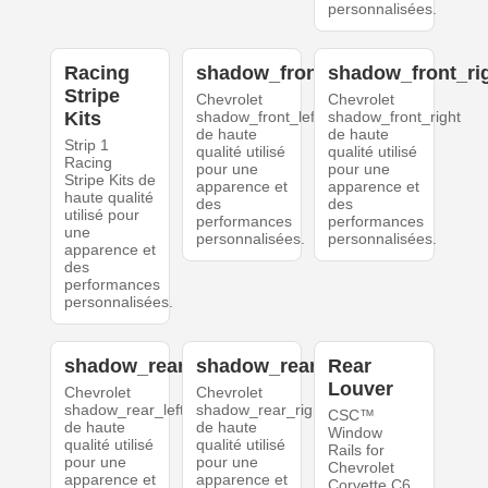
personnalisées.
Racing
shadow_front_left
shadow_front_ri
Stripe
Chevrolet
Chevrolet
Kits
shadow_front_left
shadow_front_right
de haute
de haute
Strip 1
qualité utilisé
qualité utilisé
Racing
pour une
pour une
Stripe Kits de
apparence et
apparence et
haute qualité
des
des
utilisé pour
performances
performances
une
personnalisées.
personnalisées.
apparence et
des
performances
personnalisées.
shadow_rear_left
shadow_rear_right
Rear
Louver
Chevrolet
Chevrolet
shadow_rear_left
shadow_rear_right
CSC™
de haute
de haute
Window
qualité utilisé
qualité utilisé
Rails for
pour une
pour une
Chevrolet
apparence et
apparence et
Corvette C6