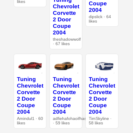
likes
Coupe
Chevrolet
2004
Corvette
dipslick · 64
2 Door
likes
Coupe
2004
theshadowwolf
· 67 likes
Tuning
Tuning
Tuning
Chevrolet
Chevrolet
Chevrolet
Corvette
Corvette
Corvette
2 Door
2 Door
2 Door
Coupe
Coupe
Coupe
2004
2004
2004
Amindul1 · 60
adfiehafohaoifhasd
TimSkyline ·
likes
· 59 likes
58 likes