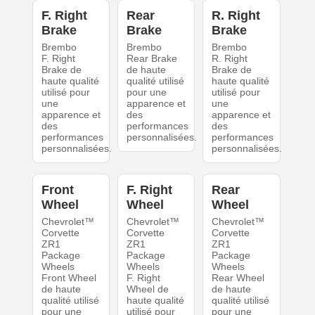
F. Right
Rear
R. Right
Brake
Brake
Brake
Brembo
Brembo
Brembo
F. Right
Rear Brake
R. Right
Brake de
de haute
Brake de
haute qualité
qualité utilisé
haute qualité
utilisé pour
pour une
utilisé pour
une
apparence et
une
apparence et
des
apparence et
des
performances
des
performances
personnalisées.
performances
personnalisées.
personnalisées.
Front
F. Right
Rear
Wheel
Wheel
Wheel
Chevrolet™
Chevrolet™
Chevrolet™
Corvette
Corvette
Corvette
ZR1
ZR1
ZR1
Package
Package
Package
Wheels
Wheels
Wheels
Front Wheel
F. Right
Rear Wheel
de haute
Wheel de
de haute
qualité utilisé
haute qualité
qualité utilisé
pour une
utilisé pour
pour une