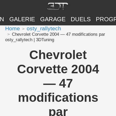
ON
GALERIE
GARAGE
DUELS
PROG
Home
osty_rallytech
Chevrolet Corvette 2004 — 47 modifications par
osty_rallytech | 3DTuning
Chevrolet
Corvette 2004
— 47
modifications
par