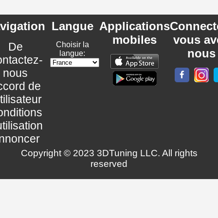
vigation
Langue
Applications
Connect
mobiles
vous av
De
Choisir la
nous
langue:
ntactez-
nous
ccord de
utilisateur
nditions
utilisation
nnoncer
Copyright © 2023 3DTuning LLC. All rights
reserved