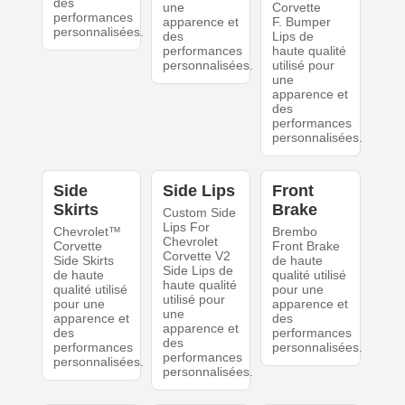
des
une
Corvette
performances
apparence et
F. Bumper
personnalisées.
des
Lips de
performances
haute qualité
personnalisées.
utilisé pour
une
apparence et
des
performances
personnalisées.
Side
Side Lips
Front
Skirts
Brake
Custom Side
Lips For
Chevrolet™
Brembo
Chevrolet
Corvette
Front Brake
Corvette V2
Side Skirts
de haute
Side Lips de
de haute
qualité utilisé
haute qualité
qualité utilisé
pour une
utilisé pour
pour une
apparence et
une
apparence et
des
apparence et
des
performances
des
performances
personnalisées.
performances
personnalisées.
personnalisées.