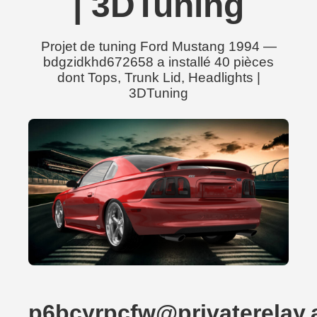
| 3DTuning
Projet de tuning Ford Mustang 1994 —
bdgzidkhd672658 a installé 40 pièces
dont Tops, Trunk Lid, Headlights |
3DTuning
p6bcyrpcfw@privaterelay.