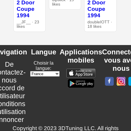
2 Door
2 Door
likes
Coupe
Coupe
1994
1994
__JF__ · 23
doubleIOTT ·
likes
18 likes
vigation
Langue
Applications
Connect
mobiles
vous av
De
Choisir la
nous
langue:
ntactez-
nous
ccord de
utilisateur
nditions
utilisation
nnoncer
Copyright © 2023 3DTuning LLC. All rights