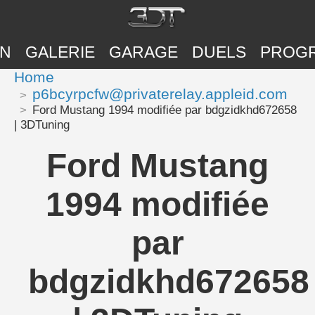
ON
GALERIE
GARAGE
DUELS
PROG
Home
p6bcyrpcfw@privaterelay.appleid.com
Ford Mustang 1994 modifiée par bdgzidkhd672658
| 3DTuning
Ford Mustang
1994 modifiée
par
bdgzidkhd672658