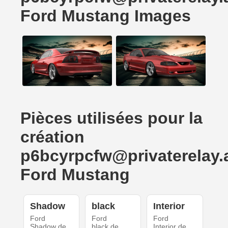
Ford Mustang Images
Pièces utilisées pour la
création
p6bcyrpcfw@privaterelay.
Ford Mustang
Shadow
black
Interior
Ford
Ford
Ford
Shadow de
black de
Interior de