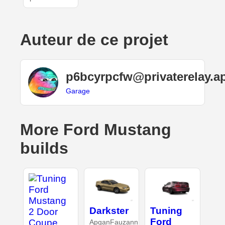
Auteur de ce projet
p6bcyrpcfw@privaterelay.a
Garage
More Ford Mustang
builds
Darkster
Tuning
Ford
ApganFauzann