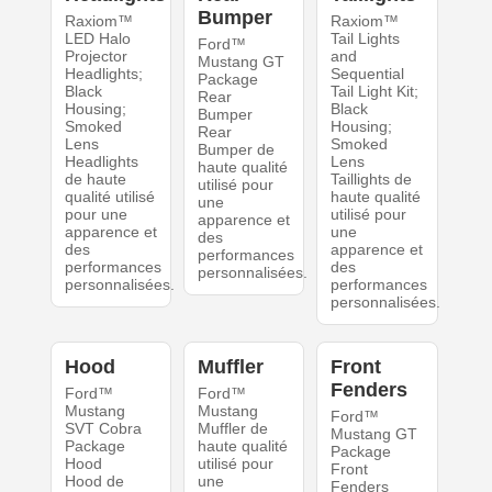
Bumper
Raxiom™
Raxiom™
LED Halo
Tail Lights
Ford™
Projector
and
Mustang GT
Headlights;
Sequential
Package
Black
Tail Light Kit;
Rear
Housing;
Black
Bumper
Smoked
Housing;
Rear
Lens
Smoked
Bumper de
Headlights
Lens
haute qualité
de haute
Taillights de
utilisé pour
qualité utilisé
haute qualité
une
pour une
utilisé pour
apparence et
apparence et
une
des
des
apparence et
performances
performances
des
personnalisées.
personnalisées.
performances
personnalisées.
Hood
Muffler
Front
Fenders
Ford™
Ford™
Mustang
Mustang
Ford™
SVT Cobra
Muffler de
Mustang GT
Package
haute qualité
Package
Hood
utilisé pour
Front
Hood de
une
Fenders