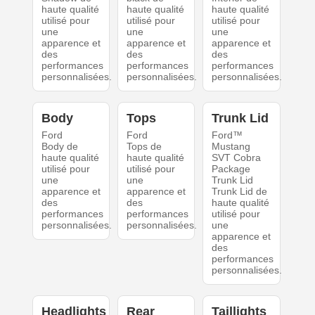
haute qualité
haute qualité
haute qualité
utilisé pour
utilisé pour
utilisé pour
une
une
une
apparence et
apparence et
apparence et
des
des
des
performances
performances
performances
personnalisées.
personnalisées.
personnalisées.
Body
Tops
Trunk Lid
Ford
Ford
Ford™
Body de
Tops de
Mustang
haute qualité
haute qualité
SVT Cobra
utilisé pour
utilisé pour
Package
une
une
Trunk Lid
apparence et
apparence et
Trunk Lid de
des
des
haute qualité
performances
performances
utilisé pour
personnalisées.
personnalisées.
une
apparence et
des
performances
personnalisées.
Headlights
Rear
Taillights