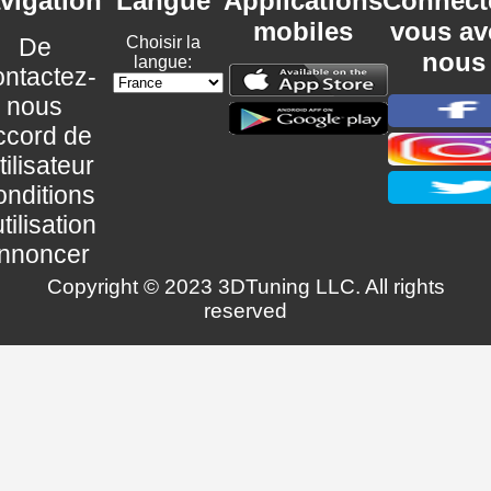
vigation
Langue
Applications
Connect
mobiles
vous av
De
Choisir la
nous
langue:
ntactez-
nous
ccord de
utilisateur
nditions
utilisation
nnoncer
Copyright © 2023 3DTuning LLC. All rights
reserved