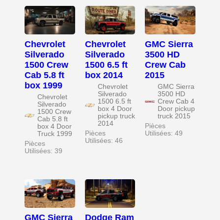
Chevrolet
Chevrolet
GMC Sierra
Silverado
Silverado
3500 HD
1500 Crew
1500 6.5 ft
Crew Cab
Cab 5.8 ft
box 2014
2015
box 1999
Chevrolet
GMC Sierra
Silverado
3500 HD
Chevrolet
1500 6.5 ft
Crew Cab 4
Silverado
box 4 Door
Door pickup
1500 Crew
pickup truck
truck 2015
Cab 5.8 ft
2014
Pièces
box 4 Door
Pièces
Utilisées: 49
Truck 1999
Utilisées: 46
Pièces
Utilisées: 39
GMC Sierra
Dodge Ram