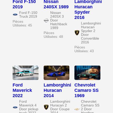
Ford F-150
Nissan
Lamborghini
2019
240SX 1989
Huracan
Spyder
Ford F-150
Nissan
Truck 2019
240SX 3
2016
Door
Pièces
Lamborghini
Hatchback
Utilisées: 45
Huracan
1989
Spyder 2
Pièces
Door
Utilisées: 48
Convertible
2016
Pièces
Utilisées: 43
Ford
Lamborghini
Chevrolet
Maverick
Huracan
Camaro SS
2022
2014
1969
Ford
Lamborghini
Chevrolet
Maverick 4
Huracan 2
Camaro SS
Door pickup
Door Coupe
2 Door
truck 2022
2014
Hardtop