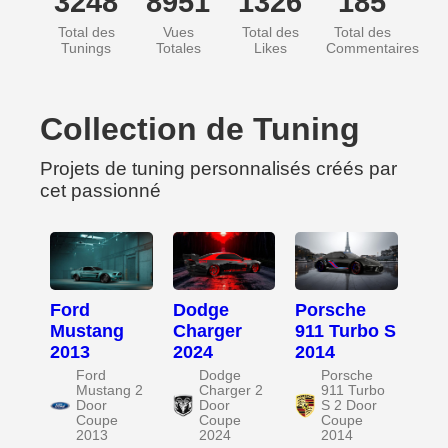
3248
8951
1326
185
Total des
Vues
Total des
Total des
Tunings
Totales
Likes
Commentaires
Collection de Tuning
Projets de tuning personnalisés créés par
cet passionné
Ford
Dodge
Porsche
Mustang
Charger
911 Turbo S
2013
2024
2014
Ford
Dodge
Porsche
Mustang 2
Charger 2
911 Turbo
Door
Door
S 2 Door
Coupe
Coupe
Coupe
2013
2024
2014