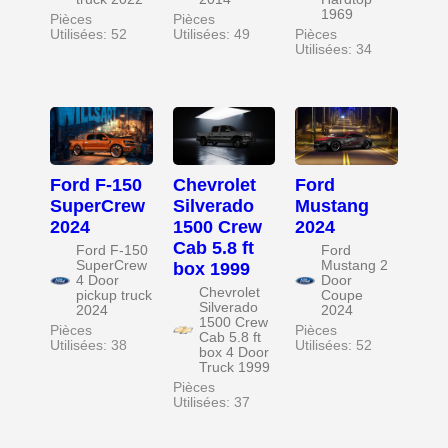
1969
Pièces
Pièces
Utilisées: 52
Utilisées: 49
Pièces
Utilisées: 34
Ford F-150
Chevrolet
Ford
SuperCrew
Silverado
Mustang
2024
1500 Crew
2024
Cab 5.8 ft
Ford F-150
Ford
SuperCrew
Mustang 2
box 1999
4 Door
Door
Chevrolet
pickup truck
Coupe
Silverado
2024
2024
1500 Crew
Pièces
Pièces
Cab 5.8 ft
Utilisées: 38
Utilisées: 52
box 4 Door
Truck 1999
Pièces
Utilisées: 37