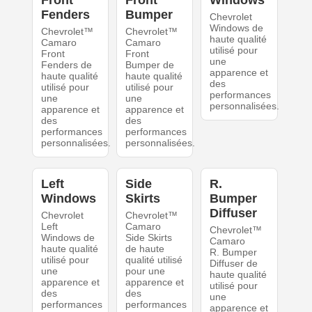
Front
Front
Windows
Fenders
Bumper
Chevrolet
Windows de
Chevrolet™
Chevrolet™
haute qualité
Camaro
Camaro
utilisé pour
Front
Front
une
Fenders de
Bumper de
apparence et
haute qualité
haute qualité
des
utilisé pour
utilisé pour
performances
une
une
personnalisées.
apparence et
apparence et
des
des
performances
performances
personnalisées.
personnalisées.
Left
Side
R.
Windows
Skirts
Bumper
Diffuser
Chevrolet
Chevrolet™
Left
Camaro
Chevrolet™
Windows de
Side Skirts
Camaro
haute qualité
de haute
R. Bumper
utilisé pour
qualité utilisé
Diffuser de
une
pour une
haute qualité
apparence et
apparence et
utilisé pour
des
des
une
performances
performances
apparence et