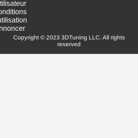
utilisateur
nditions
utilisation
nnoncer
Copyright © 2023 3DTuning LLC. All rights
reserved