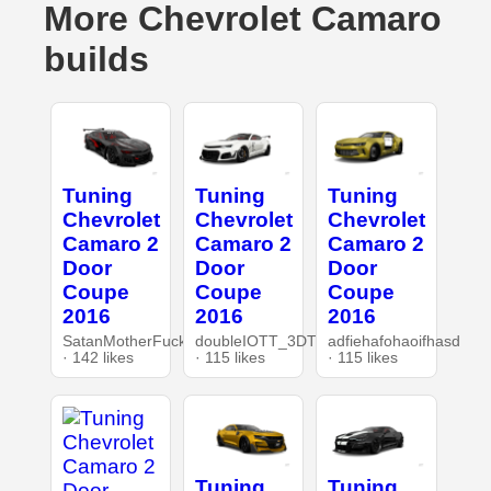
More Chevrolet Camaro
builds
Tuning
Tuning
Tuning
Chevrolet
Chevrolet
Chevrolet
Camaro 2
Camaro 2
Camaro 2
Door
Door
Door
Coupe
Coupe
Coupe
2016
2016
2016
SatanMotherFucker
doubleIOTT_3DT
adfiehafohaoifhasd
· 142 likes
· 115 likes
· 115 likes
Tuning
Tuning