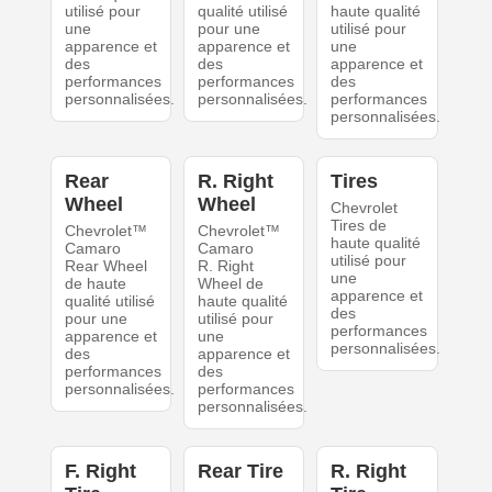
utilisé pour
qualité utilisé
haute qualité
une
pour une
utilisé pour
apparence et
apparence et
une
des
des
apparence et
performances
performances
des
personnalisées.
personnalisées.
performances
personnalisées.
Rear
R. Right
Tires
Wheel
Wheel
Chevrolet
Tires de
Chevrolet™
Chevrolet™
haute qualité
Camaro
Camaro
utilisé pour
Rear Wheel
R. Right
une
de haute
Wheel de
apparence et
qualité utilisé
haute qualité
des
pour une
utilisé pour
performances
apparence et
une
personnalisées.
des
apparence et
performances
des
personnalisées.
performances
personnalisées.
F. Right
Rear Tire
R. Right