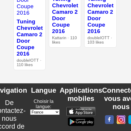
Chevrolet
Chevrolet
Camaro 2
Camaro 2
Door
Door
Tuning
Coupe
Coupe
Chevrolet
2016
2016
Camaro 2
Kattarin · 110
doubleIOTT ·
Door
likes
103 likes
Coupe
2016
doubleIOTT ·
110 likes
vigation
Langue
Applications
Connect
mobiles
vous av
De
Choisir la
nous
langue:
ntactez-
nous
ccord de