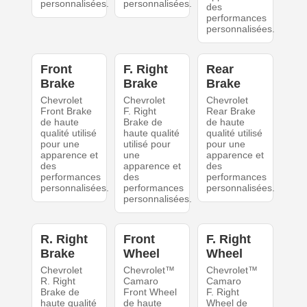
personnalisées.
personnalisées.
des
performances
personnalisées.
Front
F. Right
Rear
Brake
Brake
Brake
Chevrolet
Chevrolet
Chevrolet
Front Brake
F. Right
Rear Brake
de haute
Brake de
de haute
qualité utilisé
haute qualité
qualité utilisé
pour une
utilisé pour
pour une
apparence et
une
apparence et
des
apparence et
des
performances
des
performances
personnalisées.
performances
personnalisées.
personnalisées.
R. Right
Front
F. Right
Brake
Wheel
Wheel
Chevrolet
Chevrolet™
Chevrolet™
R. Right
Camaro
Camaro
Brake de
Front Wheel
F. Right
haute qualité
de haute
Wheel de