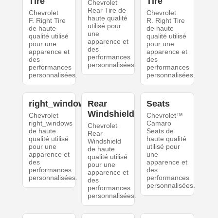
Tire
Tire
Chevrolet
Rear Tire de
Chevrolet
Chevrolet
haute qualité
F. Right Tire
R. Right Tire
utilisé pour
de haute
de haute
une
qualité utilisé
qualité utilisé
apparence et
pour une
pour une
des
apparence et
apparence et
performances
des
des
personnalisées.
performances
performances
personnalisées.
personnalisées.
right_windows
Rear
Seats
Windshield
Chevrolet
Chevrolet™
right_windows
Camaro
Chevrolet
de haute
Seats de
Rear
qualité utilisé
haute qualité
Windshield
pour une
utilisé pour
de haute
apparence et
une
qualité utilisé
des
apparence et
pour une
performances
des
apparence et
personnalisées.
performances
des
personnalisées.
performances
personnalisées.