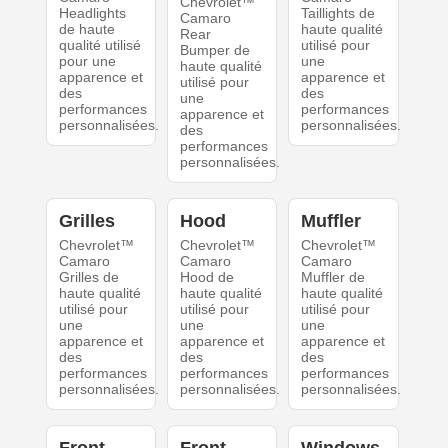
Chevrolet™
Headlights
Taillights de
Camaro
de haute
haute qualité
Rear
qualité utilisé
utilisé pour
Bumper de
pour une
une
haute qualité
apparence et
apparence et
utilisé pour
des
des
une
performances
performances
apparence et
personnalisées.
personnalisées.
des
performances
personnalisées.
Grilles
Hood
Muffler
Chevrolet™
Chevrolet™
Chevrolet™
Camaro
Camaro
Camaro
Grilles de
Hood de
Muffler de
haute qualité
haute qualité
haute qualité
utilisé pour
utilisé pour
utilisé pour
une
une
une
apparence et
apparence et
apparence et
des
des
des
performances
performances
performances
personnalisées.
personnalisées.
personnalisées.