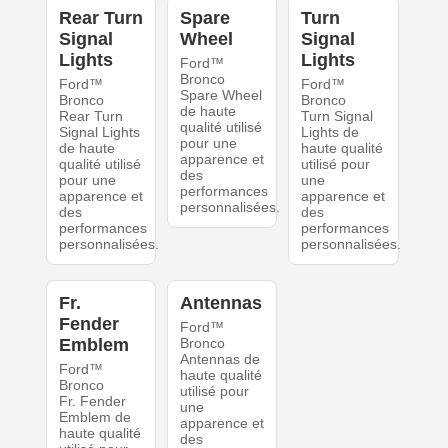
Rear Turn
Spare
Turn
Signal
Wheel
Signal
Lights
Lights
Ford™
Bronco
Ford™
Ford™
Spare Wheel
Bronco
Bronco
de haute
Rear Turn
Turn Signal
qualité utilisé
Signal Lights
Lights de
pour une
de haute
haute qualité
apparence et
qualité utilisé
utilisé pour
des
pour une
une
performances
apparence et
apparence et
personnalisées.
des
des
performances
performances
personnalisées.
personnalisées.
Fr.
Antennas
Fender
Ford™
Emblem
Bronco
Antennas de
Ford™
haute qualité
Bronco
utilisé pour
Fr. Fender
une
Emblem de
apparence et
haute qualité
des