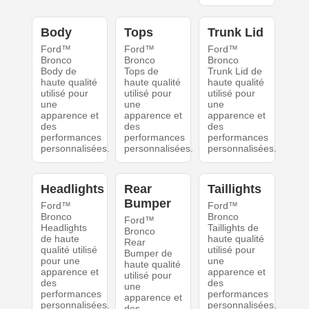
Body
Tops
Trunk Lid
Ford™
Ford™
Ford™
Bronco
Bronco
Bronco
Body de
Tops de
Trunk Lid de
haute qualité
haute qualité
haute qualité
utilisé pour
utilisé pour
utilisé pour
une
une
une
apparence et
apparence et
apparence et
des
des
des
performances
performances
performances
personnalisées.
personnalisées.
personnalisées.
Headlights
Rear
Taillights
Bumper
Ford™
Ford™
Bronco
Bronco
Ford™
Headlights
Taillights de
Bronco
de haute
haute qualité
Rear
qualité utilisé
utilisé pour
Bumper de
pour une
une
haute qualité
apparence et
apparence et
utilisé pour
des
des
une
performances
performances
apparence et
personnalisées.
personnalisées.
des