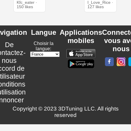
Kfc_eater ·
I_Love_Rice ·
150 likes
127 likes
vigation
Langue
Applications
Connect
mobiles
vous av
De
Choisir la
nous
langue:
ntactez-
nous
ccord de
utilisateur
nditions
utilisation
nnoncer
Copyright © 2023 3DTuning LLC. All rights
reserved