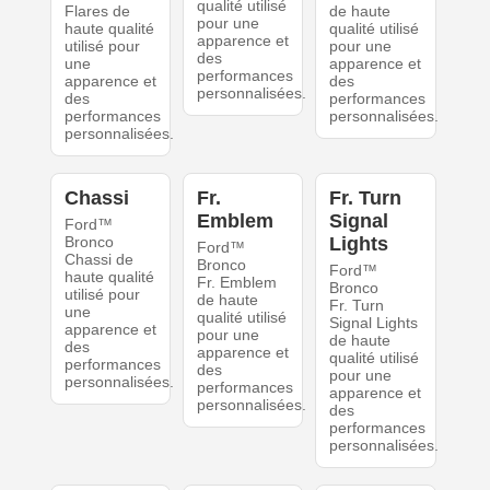
qualité utilisé
Flares de
de haute
pour une
haute qualité
qualité utilisé
apparence et
utilisé pour
pour une
des
une
apparence et
performances
apparence et
des
personnalisées.
des
performances
performances
personnalisées.
personnalisées.
Chassi
Fr.
Fr. Turn
Emblem
Signal
Ford™
Bronco
Lights
Ford™
Chassi de
Bronco
Ford™
haute qualité
Fr. Emblem
Bronco
utilisé pour
de haute
Fr. Turn
une
qualité utilisé
Signal Lights
apparence et
pour une
de haute
des
apparence et
qualité utilisé
performances
des
pour une
personnalisées.
performances
apparence et
personnalisées.
des
performances
personnalisées.