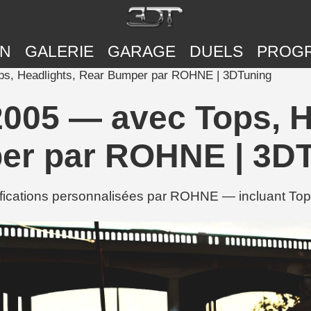
ON
GALERIE
GARAGE
DUELS
PROG
s, Headlights, Rear Bumper par ROHNE | 3DTuning
005 — avec Tops, He
r par ROHNE | 3D
cations personnalisées par ROHNE — incluant Tops