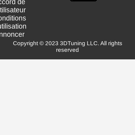
ccord de
utilisateur
nditions
utilisation
nnoncer
Copyright © 2023 3DTuning LLC. All rights
reserved