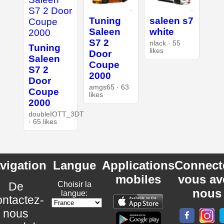
Tuning
saleen s7
Saleen
white
S7 2
nlack · 55
Tuning
likes
Door
Saleen
Coupe
S7 2
2000
Door
amgs65 · 63
Coupe
likes
2000
doubleIOTT_3DT
· 65 likes
vigation
Langue
Applications
Connect
mobiles
vous av
De
Choisir la
nous
langue:
ntactez-
nous