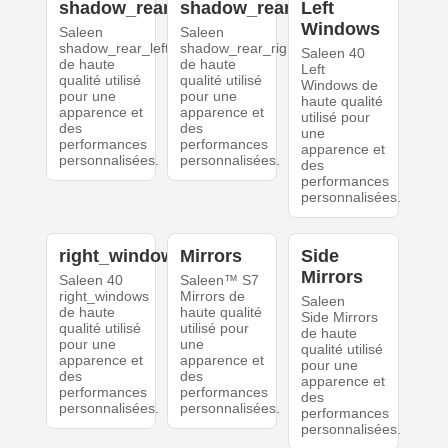
shadow_rear_left
shadow_rear_right
Left
Windows
Saleen
Saleen
shadow_rear_left
shadow_rear_right
Saleen 40
de haute
de haute
Left
qualité utilisé
qualité utilisé
Windows de
pour une
pour une
haute qualité
apparence et
apparence et
utilisé pour
des
des
une
performances
performances
apparence et
personnalisées.
personnalisées.
des
performances
personnalisées.
right_windows
Mirrors
Side
Mirrors
Saleen 40
Saleen™ S7
right_windows
Mirrors de
Saleen
de haute
haute qualité
Side Mirrors
qualité utilisé
utilisé pour
de haute
pour une
une
qualité utilisé
apparence et
apparence et
pour une
des
des
apparence et
performances
performances
des
personnalisées.
personnalisées.
performances
personnalisées.