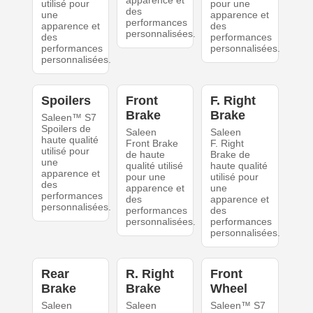
apparence et
utilisé pour
pour une
des
une
apparence et
performances
apparence et
des
personnalisées.
des
performances
performances
personnalisées.
personnalisées.
Spoilers
Front
F. Right
Brake
Brake
Saleen™ S7
Spoilers de
Saleen
Saleen
haute qualité
Front Brake
F. Right
utilisé pour
de haute
Brake de
une
qualité utilisé
haute qualité
apparence et
pour une
utilisé pour
des
apparence et
une
performances
des
apparence et
personnalisées.
performances
des
personnalisées.
performances
personnalisées.
Rear
R. Right
Front
Brake
Brake
Wheel
Saleen
Saleen
Saleen™ S7