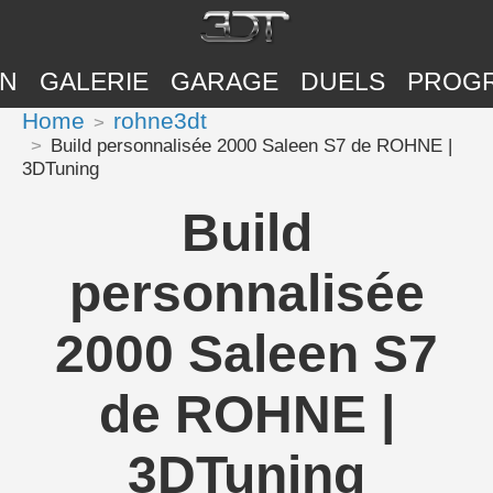
ON
GALERIE
GARAGE
DUELS
PROG
Home
rohne3dt
Build personnalisée 2000 Saleen S7 de ROHNE |
3DTuning
Build
personnalisée
2000 Saleen S7
de ROHNE |
3DTuning