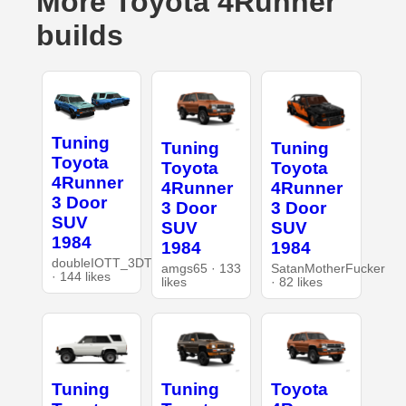
More Toyota 4Runner
builds
Tuning
Tuning
Tuning
Toyota
Toyota
Toyota
4Runner
4Runner
4Runner
3 Door
3 Door
3 Door
SUV
SUV
SUV
1984
1984
1984
doubleIOTT_3DT
amgs65 · 133
SatanMotherFucker
· 144 likes
likes
· 82 likes
Tuning
Tuning
Toyota