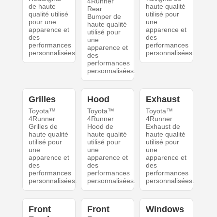
4Runner
de haute
haute qualité
Rear
qualité utilisé
utilisé pour
Bumper de
pour une
une
haute qualité
apparence et
apparence et
utilisé pour
des
des
une
performances
performances
apparence et
personnalisées.
personnalisées.
des
performances
personnalisées.
Grilles
Hood
Exhaust
Toyota™
Toyota™
Toyota™
4Runner
4Runner
4Runner
Grilles de
Hood de
Exhaust de
haute qualité
haute qualité
haute qualité
utilisé pour
utilisé pour
utilisé pour
une
une
une
apparence et
apparence et
apparence et
des
des
des
performances
performances
performances
personnalisées.
personnalisées.
personnalisées.
Front
Front
Windows