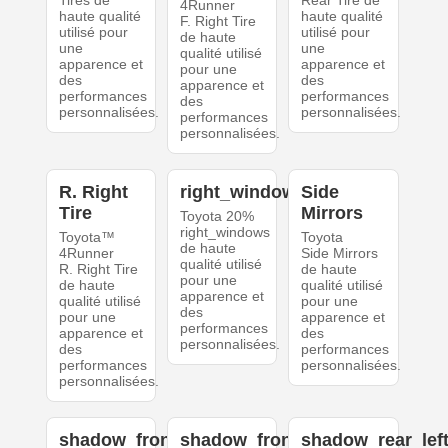
Tires de
Rear Tire de
4Runner
haute qualité
haute qualité
F. Right Tire
utilisé pour
utilisé pour
de haute
une
une
qualité utilisé
apparence et
apparence et
pour une
des
des
apparence et
performances
performances
des
personnalisées.
personnalisées.
performances
personnalisées.
R. Right
right_windows
Side
Tire
Mirrors
Toyota 20%
right_windows
Toyota™
Toyota
de haute
4Runner
Side Mirrors
qualité utilisé
R. Right Tire
de haute
pour une
de haute
qualité utilisé
apparence et
qualité utilisé
pour une
des
pour une
apparence et
performances
apparence et
des
personnalisées.
des
performances
performances
personnalisées.
personnalisées.
shadow_front_left
shadow_front_right
shadow_rear_lef