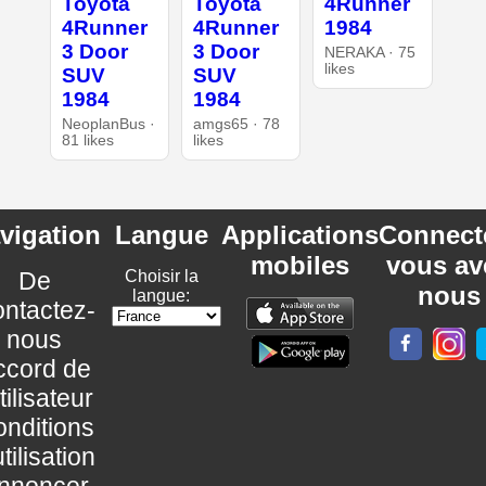
Toyota
Toyota
4Runner
4Runner
4Runner
1984
3 Door
3 Door
NERAKA · 75
likes
SUV
SUV
1984
1984
NeoplanBus ·
amgs65 · 78
81 likes
likes
vigation
Langue
Applications
Connect
mobiles
vous av
De
Choisir la
nous
langue:
ntactez-
nous
ccord de
utilisateur
nditions
utilisation
nnoncer