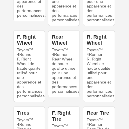
apparence et
une
pour une
des
apparence et
apparence et
performances
des
des
personnalisées.
performances
performances
personnalisées.
personnalisées.
F. Right
Rear
R. Right
Wheel
Wheel
Wheel
Toyota™
Toyota™
Toyota™
4Runner
4Runner
4Runner
F. Right
Rear Wheel
R. Right
Wheel de
de haute
Wheel de
haute qualité
qualité utilisé
haute qualité
utilisé pour
pour une
utilisé pour
une
apparence et
une
apparence et
des
apparence et
des
performances
des
performances
personnalisées.
performances
personnalisées.
personnalisées.
Tires
F. Right
Rear Tire
Tire
Toyota™
Toyota™
4Runner
4Runner
Toyota™