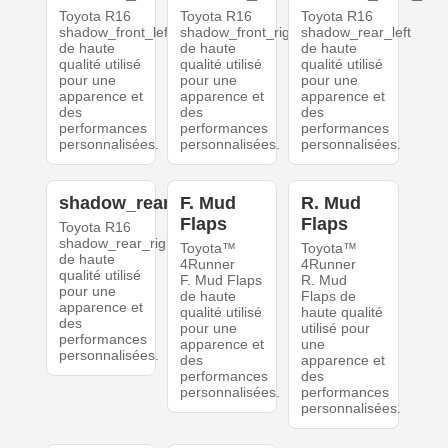
Toyota R16
Toyota R16
Toyota R16
shadow_front_left
shadow_front_right
shadow_rear_left
de haute
de haute
de haute
qualité utilisé
qualité utilisé
qualité utilisé
pour une
pour une
pour une
apparence et
apparence et
apparence et
des
des
des
performances
performances
performances
personnalisées.
personnalisées.
personnalisées.
shadow_rear_right
F. Mud
R. Mud
Flaps
Flaps
Toyota R16
shadow_rear_right
Toyota™
Toyota™
de haute
4Runner
4Runner
qualité utilisé
F. Mud Flaps
R. Mud
pour une
de haute
Flaps de
apparence et
qualité utilisé
haute qualité
des
pour une
utilisé pour
performances
apparence et
une
personnalisées.
des
apparence et
performances
des
personnalisées.
performances
personnalisées.