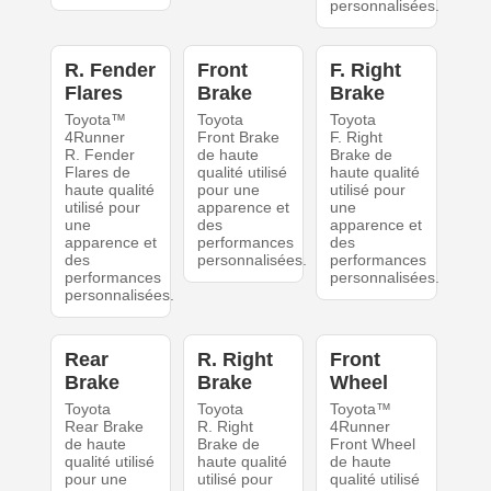
personnalisées.
R. Fender
Front
F. Right
Flares
Brake
Brake
Toyota™
Toyota
Toyota
4Runner
Front Brake
F. Right
R. Fender
de haute
Brake de
Flares de
qualité utilisé
haute qualité
haute qualité
pour une
utilisé pour
utilisé pour
apparence et
une
une
des
apparence et
apparence et
performances
des
des
personnalisées.
performances
performances
personnalisées.
personnalisées.
Rear
R. Right
Front
Brake
Brake
Wheel
Toyota
Toyota
Toyota™
Rear Brake
R. Right
4Runner
de haute
Brake de
Front Wheel
qualité utilisé
haute qualité
de haute
pour une
utilisé pour
qualité utilisé