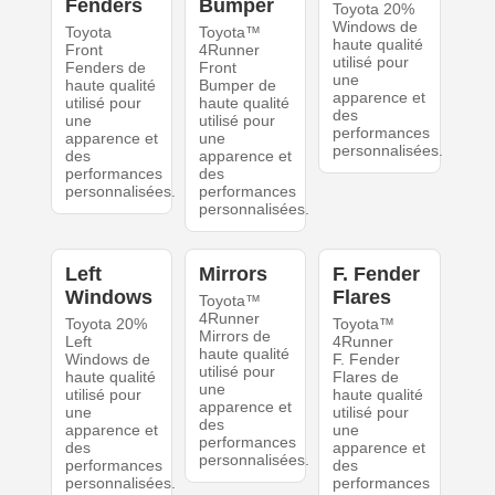
Fenders
Bumper
Toyota 20%
Windows de
Toyota
Toyota™
haute qualité
Front
4Runner
utilisé pour
Fenders de
Front
une
haute qualité
Bumper de
apparence et
utilisé pour
haute qualité
des
une
utilisé pour
performances
apparence et
une
personnalisées.
des
apparence et
performances
des
personnalisées.
performances
personnalisées.
Left
Mirrors
F. Fender
Windows
Flares
Toyota™
4Runner
Toyota 20%
Toyota™
Mirrors de
Left
4Runner
haute qualité
Windows de
F. Fender
utilisé pour
haute qualité
Flares de
une
utilisé pour
haute qualité
apparence et
une
utilisé pour
des
apparence et
une
performances
des
apparence et
personnalisées.
performances
des
personnalisées.
performances