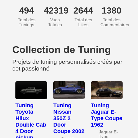
494
42319
2644
1380
Total des
Vues
Total des
Total des
Tunings
Totales
Likes
Commentaires
Collection de Tuning
Projets de tuning personnalisés créés par
cet passionné
Tuning
Tuning
Tuning
Toyota
Nissan
Jaguar E-
Hilux
350Z 2
Type Coupe
Double Cab
Door
1962
4 Door
Coupe 2002
Jaguar E-
Type
pickup