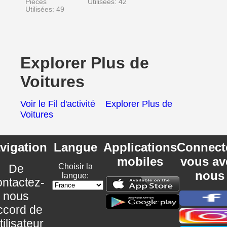
Pièces
Utilisées: 42
Utilisées: 49
Explorer Plus de
Voitures
Voir le Fil d'activité
Explorer Plus de
Voitures
vigation
Langue
Applications
Connect
mobiles
vous av
De
Choisir la
nous
langue:
ntactez-
nous
ccord de
utilisateur