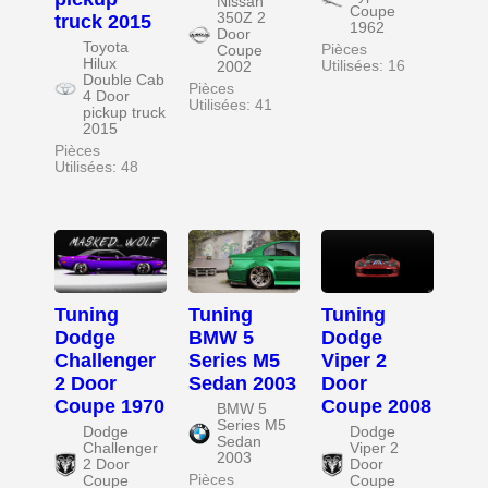
Nissan
Coupe
350Z 2
truck 2015
1962
Door
Toyota
Pièces
Coupe
Hilux
Utilisées: 16
2002
Double Cab
Pièces
4 Door
Utilisées: 41
pickup truck
2015
Pièces
Utilisées: 48
Tuning
Tuning
Tuning
Dodge
BMW 5
Dodge
Challenger
Series M5
Viper 2
2 Door
Sedan 2003
Door
Coupe 1970
Coupe 2008
BMW 5
Series M5
Dodge
Dodge
Sedan
Challenger
Viper 2
2003
2 Door
Door
Pièces
Coupe
Coupe