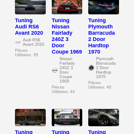
Tuning
Tuning
Tuning
Audi RS6
Nissan
Plymouth
Avant 2020
Fairlady
Barracuda
240Z 3
2 Door
Audi RS6
Avant 2020
Door
Hardtop
Pièces
Coupe 1969
1970
Utilisées: 39
Nissan
Plymouth
Fairlady
Barracuda
240Z 3
2 Door
Door
Hardtop
Coupe
1970
1969
Pièces
Pièces
Utilisées: 40
Utilisées: 44
Tuning
Tuning
Tuning