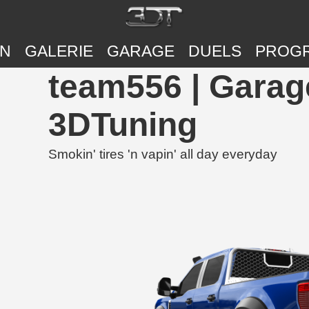
ON
GALERIE
GARAGE
DUELS
PROG
team556 | Garag
3DTuning
Smokin' tires 'n vapin' all day everyday