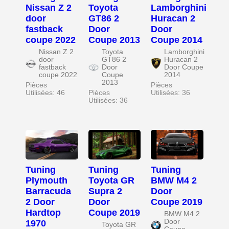
Nissan Z 2
Toyota
Lamborghini
door
GT86 2
Huracan 2
fastback
Door
Door
coupe 2022
Coupe 2013
Coupe 2014
Nissan Z 2
Toyota
Lamborghini
door
GT86 2
Huracan 2
fastback
Door
Door Coupe
coupe 2022
Coupe
2014
2013
Pièces
Pièces
Utilisées: 46
Pièces
Utilisées: 36
Utilisées: 36
Tuning
Tuning
Tuning
Plymouth
Toyota GR
BMW M4 2
Barracuda
Supra 2
Door
2 Door
Door
Coupe 2019
Hardtop
Coupe 2019
BMW M4 2
Door
1970
Toyota GR