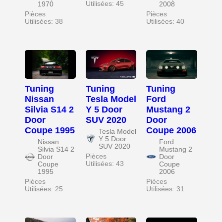
Utilisées: 45
1970
2008
Pièces
Pièces
Utilisées: 38
Utilisées: 40
Tuning
Tuning
Tuning
Nissan
Tesla Model
Ford
Silvia S14 2
Y 5 Door
Mustang 2
Door
SUV 2020
Door
Coupe 1995
Coupe 2006
Tesla Model
Y 5 Door
Nissan
Ford
SUV 2020
Silvia S14 2
Mustang 2
Pièces
Door
Door
Utilisées: 43
Coupe
Coupe
1995
2006
Pièces
Pièces
Utilisées: 25
Utilisées: 31