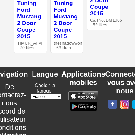
2 Door
Tuning
Tuning
Coupe
Ford
Ford
2015
Mustang
Mustang
CarProJDM1985
2 Door
2 Door
· 59 likes
Coupe
Coupe
2015
2015
TIMUR_ATM
theshadowwolf
· 70 likes
· 63 likes
vigation
Langue
Applications
Connect
mobiles
vous av
De
Choisir la
nous
langue:
ntactez-
nous
ccord de
utilisateur
nditions