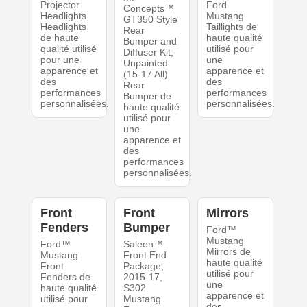
Projector
Ford
Concepts™
Headlights
Mustang
GT350 Style
Headlights
Taillights de
Rear
de haute
haute qualité
Bumper and
qualité utilisé
utilisé pour
Diffuser Kit;
pour une
une
Unpainted
apparence et
apparence et
(15-17 All)
des
des
Rear
performances
performances
Bumper de
personnalisées.
personnalisées.
haute qualité
utilisé pour
une
apparence et
des
performances
personnalisées.
Front
Front
Mirrors
Fenders
Bumper
Ford™
Mustang
Ford™
Saleen™
Mirrors de
Mustang
Front End
haute qualité
Front
Package,
utilisé pour
Fenders de
2015-17,
une
haute qualité
S302
apparence et
utilisé pour
Mustang
des