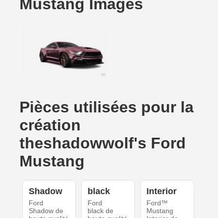
Mustang Images
Pièces utilisées pour la
création
theshadowwolf's Ford
Mustang
Shadow
black
Interior
Ford
Ford
Ford™
Shadow de
black de
Mustang