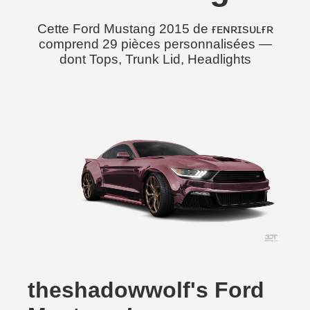
Cette Ford Mustang 2015 de ғᴇɴʀɪsᴜʟғʀ
comprend 29 pièces personnalisées —
dont Tops, Trunk Lid, Headlights
theshadowwolf's Ford