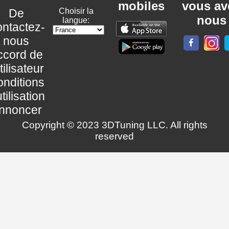
mobiles
vous av
De
Choisir la
nous
langue:
ntactez-
nous
ccord de
utilisateur
nditions
utilisation
nnoncer
Copyright © 2023 3DTuning LLC. All rights
reserved