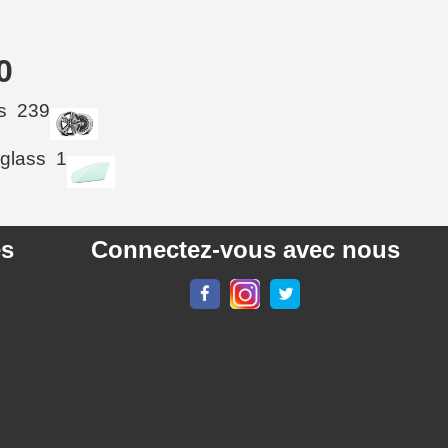
0
s
239
 glass
1
es
Connectez-vous avec nous