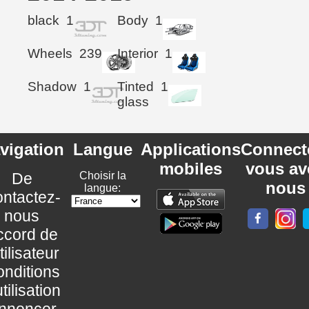
black
1
Body
1
Wheels
239
Interior
1
Shadow
1
Tinted
1
glass
vigation
Langue
Applications
Connect
mobiles
vous av
De
Choisir la
nous
langue:
ntactez-
nous
ccord de
utilisateur
nditions
utilisation
nnoncer