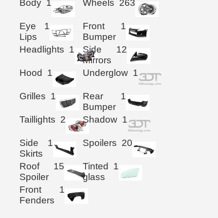
Body
1
Wheels
263
Eye
1
Front
1
Lips
Bumper
Headlights
1
Side
12
Mirrors
Hood
1
Underglow
1
Grilles
1
Rear
1
Bumper
Taillights
2
Shadow
1
Side
1
Spoilers
20
Skirts
Roof
15
Tinted
1
Spoiler
glass
Front
1
Fenders