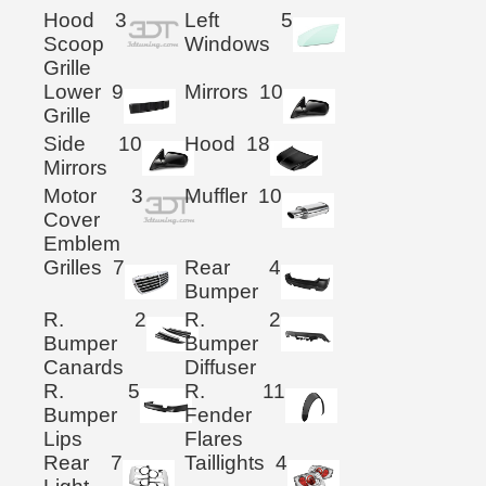
Hood
3
Left
5
Scoop
Windows
Grille
Lower
9
Mirrors
10
Grille
Side
10
Hood
18
Mirrors
Motor
3
Muffler
10
Cover
Emblem
Grilles
7
Rear
4
Bumper
R.
2
R.
2
Bumper
Bumper
Canards
Diffuser
R.
5
R.
11
Bumper
Fender
Lips
Flares
Rear
7
Taillights
4