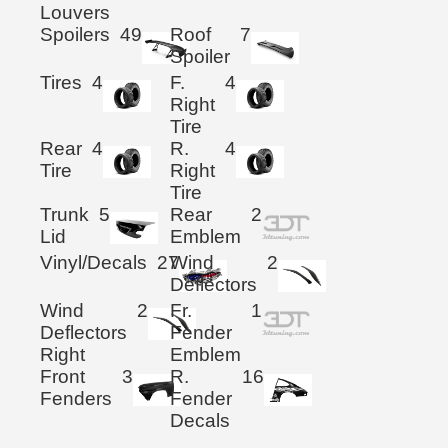
Louvers
Spoilers
49
Roof
7
Spoiler
Tires
4
F.
4
Right
Tire
Rear
4
R.
4
Tire
Right
Tire
Trunk
5
Rear
2
Lid
Emblem
Vinyl/Decals
27
Wind
2
Deflectors
Wind
2
Fr.
1
Deflectors
Fender
Right
Emblem
Front
3
R.
16
Fenders
Fender
Decals