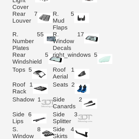
Light
Cover
Rear
7
R.
5
Louver
Mud
Flaps
R.
55
R.
17
Number
Window
Plates
Decals
Rear
5
right_windows
5
Windshield
Tops
5
Roof
1
Aerial
Roof
1
Seats
2
Rack
Shadow
1
Side
2
Canards
Side
6
Side
3
Lips
Splitter
S.
8
Side
4
Window
Skirts