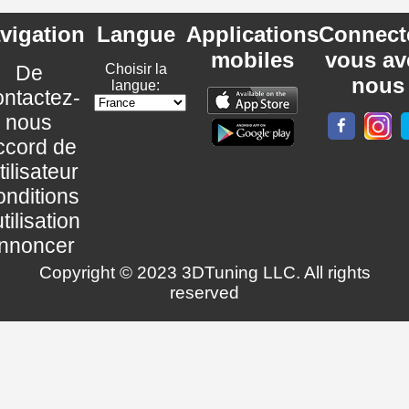
vigation
Langue
Applications
Connect
mobiles
vous av
De
Choisir la
nous
langue:
ntactez-
nous
ccord de
utilisateur
nditions
utilisation
nnoncer
Copyright © 2023 3DTuning LLC. All rights
reserved