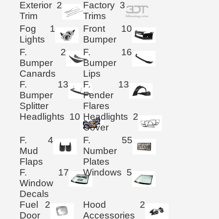
Exterior
2
Factory
3
Trim
Trims
Fog
1
Front
10
Lights
Bumper
F.
2
F.
16
Bumper
Bumper
Canards
Lips
F.
13
F.
13
Bumper
Fender
Splitter
Flares
Headlights
10
Headlights
2
Cover
F.
4
F.
55
Mud
Number
Flaps
Plates
F.
17
Windows
5
Window
Decals
Fuel
2
Hood
2
Door
Accessories