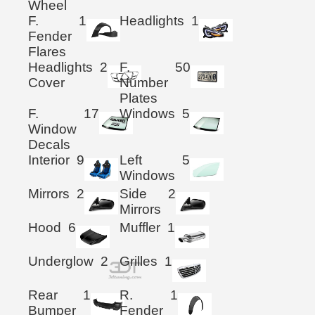
Wheel
F.
1
Headlights
1
Fender
Flares
Headlights
2
F.
50
Cover
Number
Plates
F.
17
Windows
5
Window
Decals
Interior
9
Left
5
Windows
Mirrors
2
Side
2
Mirrors
Hood
6
Muffler
1
Underglow
2
Grilles
1
Rear
1
R.
1
Bumper
Fender