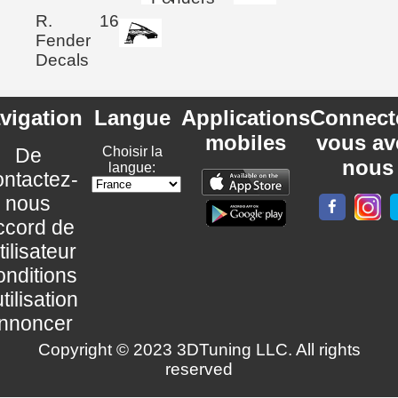
R.
16
Fender
Decals
vigation
Langue
Applications
Connect
mobiles
vous av
De
Choisir la
nous
langue:
ntactez-
nous
ccord de
utilisateur
nditions
utilisation
nnoncer
Copyright © 2023 3DTuning LLC. All rights
reserved