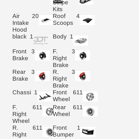
Stripe
Kits
Air
20
Roof
4
Intake
Scoops
Hood
black
1
Body
1
Front
3
F.
3
Brake
Right
Brake
Rear
3
R.
3
Brake
Right
Brake
Chassi
1
Front
611
Wheel
F.
611
Rear
611
Right
Wheel
Wheel
R.
611
Front
1
Right
Bumper