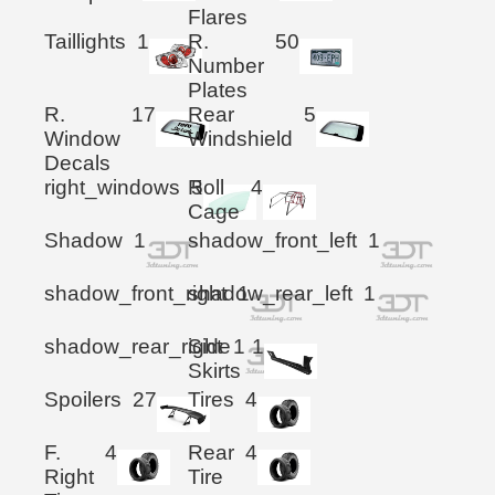
Flares
Taillights
1
R.
50
Number
Plates
R.
17
Rear
5
Window
Windshield
Decals
right_windows
Roll
5
4
Cage
Shadow
1
shadow_front_left
1
shadow_front_right
shadow_rear_left
1
1
shadow_rear_right
Side
1
1
Skirts
Spoilers
27
Tires
4
F.
4
Rear
4
Right
Tire