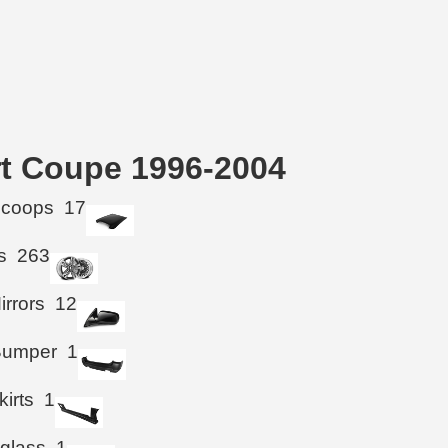
rt Coupe 1996-2004
Scoops
17
s
263
irrors
12
Bumper
1
kirts
1
 glass
1