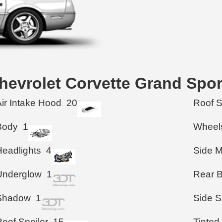
hevrolet Corvette Grand Spo
Air Intake Hood
20
Roof 
Body
1
Wheel
Headlights
4
Side M
Underglow
1
Rear 
Shadow
1
Side S
Roof Spoiler
15
Tinted