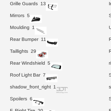
Grille Guards
13
I
Mirrors
5
S
Moulding
1
Rear Bumper
11
Taillights
29
Rear Windshield
5
Roof Light Bar
7
shadow_front_right
1
Spoilers
6
F. Right Tire
20
R