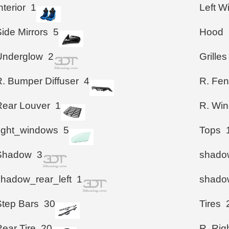
nterior
1
Left 
ide Mirrors
5
Hood
Underglow
2
Grilles
R. Bumper Diffuser
4
R. Fen
Rear Louver
1
R. Wi
right_windows
5
Tops
Shadow
3
shadow
shadow_rear_left
1
shadow
Step Bars
30
Tires
ear Tire
20
R. Righ