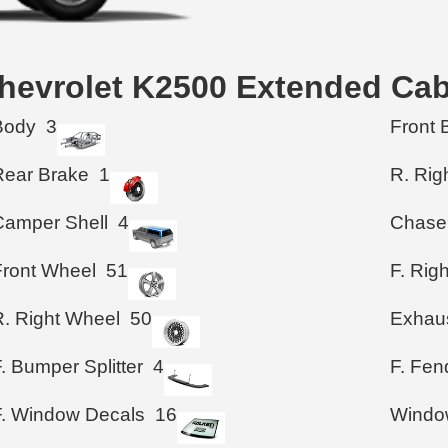
Chevrolet K2500 Extended Ca
Body
3
Front 
Rear Brake
1
R. Rig
Camper Shell
4
Chase
Front Wheel
51
F. Rig
R. Right Wheel
50
Exhau
. Bumper Splitter
4
F. Fen
F. Window Decals
16
Windo