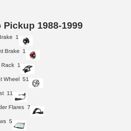
b Pickup 1988-1999
Brake
1
ht Brake
1
 Rack
1
ht Wheel
51
st
11
der Flares
7
ws
5