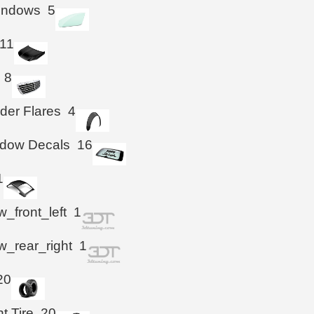
Windows
5
11
8
der Flares
4
ndow Decals
16
1
_front_left
1
_rear_right
1
20
t Tire
20