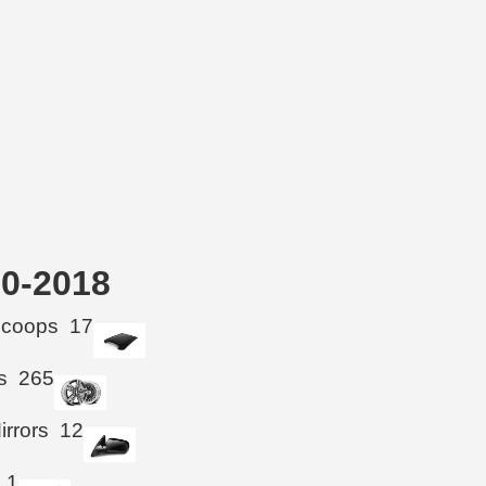
10-2018
Scoops
17
s
265
irrors
12
1