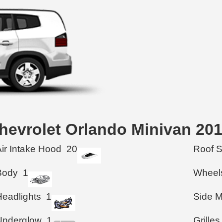
hevrolet Orlando Minivan 20
Air Intake Hood
20
Roof 
Body
1
Wheel
Headlights
1
Side M
Underglow
1
Grilles