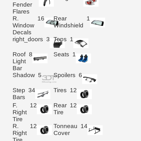
Fender
Flares
R.
16
Rear
1
Window
Windshield
Decals
right_doors
3
Tops
1
Roof
8
Seats
1
Light
Bar
Shadow
5
Spoilers
6
Step
34
Tires
12
Bars
F.
12
Rear
12
Right
Tire
Tire
R.
12
Tonneau
14
Right
Cover
Tire