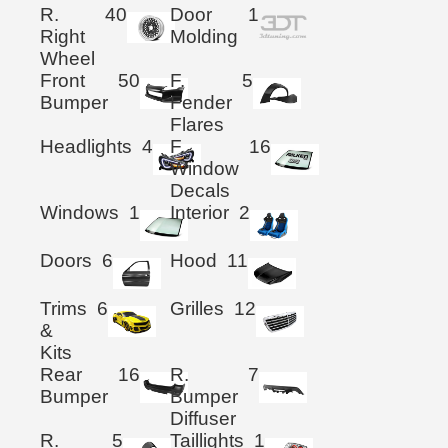
R.
40
Door
1
Right
Molding
Wheel
Front
50
F.
5
Bumper
Fender
Flares
Headlights
4
F.
16
Window
Decals
Windows
1
Interior
2
Doors
6
Hood
11
Trims
6
Grilles
12
&
Kits
Rear
16
R.
7
Bumper
Bumper
Diffuser
R.
5
Taillights
1