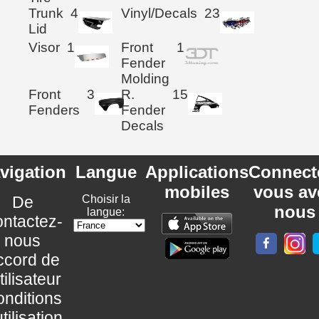
Trunk
4
Vinyl/Decals
23
Lid
Visor
1
Front
1
Fender
Molding
Front
3
R.
15
Fenders
Fender
Decals
vigation
Langue
Applications
Connect
mobiles
vous av
De
Choisir la
nous
langue:
ntactez-
nous
ccord de
utilisateur
nditions
utilisation