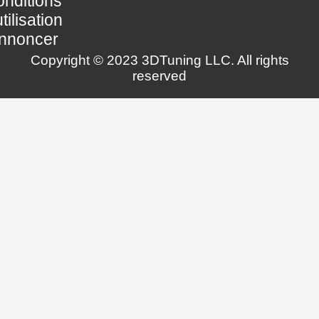
nditions
utilisation
nnoncer
Copyright © 2023 3DTuning LLC. All rights
reserved