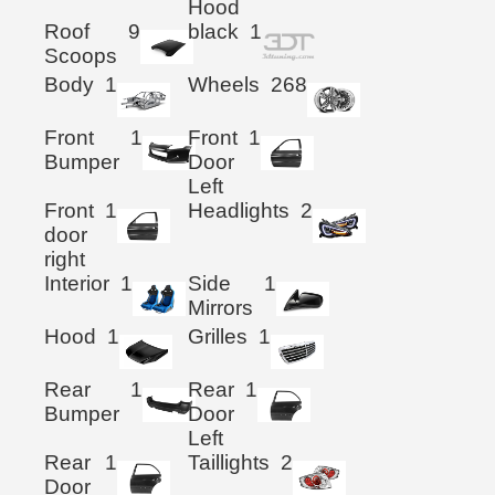
Hood
Roof
9
black
1
Scoops
Body
1
Wheels
268
Front
1
Front
1
Bumper
Door
Left
Front
1
Headlights
2
door
right
Interior
1
Side
1
Mirrors
Hood
1
Grilles
1
Rear
1
Rear
1
Bumper
Door
Left
Rear
1
Taillights
2
Door