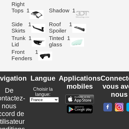
Right
Tops
1
Shadow
1
Side
1
Roof
1
Skirts
Spoiler
Trunk
1
Tinted
1
Lid
glass
Front
1
Fenders
vigation
Langue
Applications
Connect
mobiles
vous av
De
Choisir la
nous
langue:
ntactez-
nous
ccord de
utilisateur