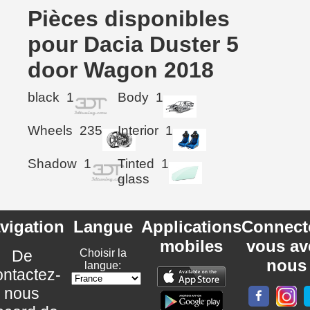
Pièces disponibles
pour Dacia Duster 5
door Wagon 2018
black
1
Body
1
Wheels
235
Interior
1
Shadow
1
Tinted
1
glass
vigation
Langue
Applications
Connect
mobiles
vous av
De
Choisir la
nous
langue:
ntactez-
nous