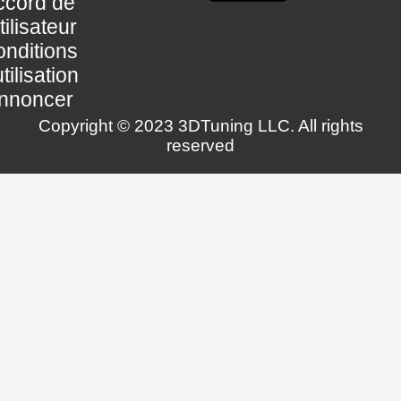
ccord de
utilisateur
nditions
utilisation
nnoncer
Copyright © 2023 3DTuning LLC. All rights
reserved