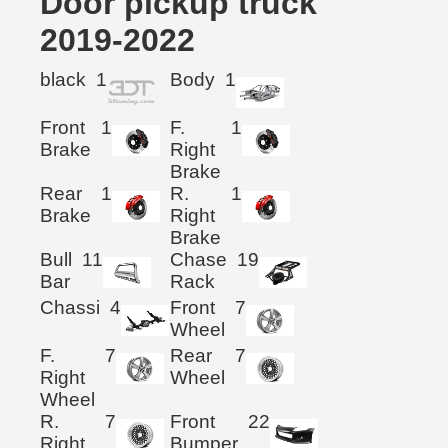
Door pickup truck
2019-2022
black
1
Body
1
Front
1
F.
1
Brake
Right
Brake
Rear
1
R.
1
Brake
Right
Brake
Bull
11
Chase
19
Bar
Rack
Chassi
4
Front
7
Wheel
F.
7
Rear
7
Right
Wheel
Wheel
R.
7
Front
22
Right
Bumper