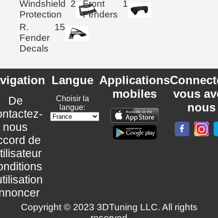
Windshield
2
Front
1
Protection
Fenders
R.
15
Fender
Decals
vigation
Langue
Applications
Connect
mobiles
vous av
De
Choisir la
nous
langue:
ntactez-
nous
ccord de
utilisateur
nditions
utilisation
nnoncer
Copyright © 2023 3DTuning LLC. All rights
reserved