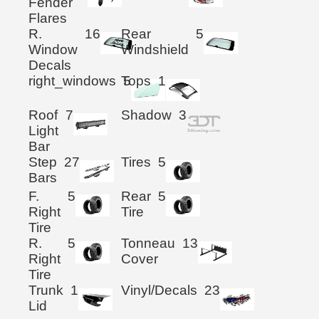
Fender
Flares
R.
16
Rear
5
Window
Windshield
Decals
right_windows
Tops
5
1
Roof
7
Shadow
3
Light
Bar
Step
27
Tires
5
Bars
F.
5
Rear
5
Right
Tire
Tire
R.
5
Tonneau
13
Right
Cover
Tire
Trunk
1
Vinyl/Decals
23
Lid