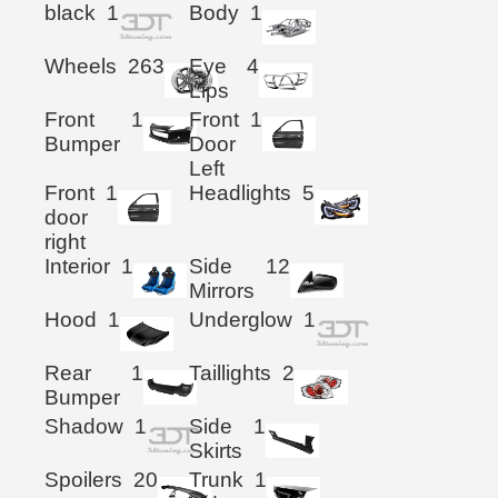
black
1
Body
1
Wheels
263
Eye
4
Lips
Front
1
Front
1
Bumper
Door
Left
Front
1
Headlights
5
door
right
Interior
1
Side
12
Mirrors
Hood
1
Underglow
1
Rear
1
Taillights
2
Bumper
Shadow
1
Side
1
Skirts
Spoilers
20
Trunk
1