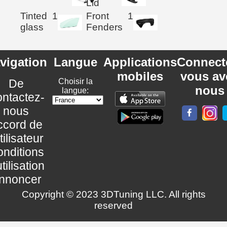
Lid
Tinted
1
Front
1
glass
Fenders
vigation
Langue
Applications
Connect
mobiles
vous av
De
Choisir la
nous
langue:
ntactez-
nous
ccord de
utilisateur
nditions
utilisation
nnoncer
Copyright © 2023 3DTuning LLC. All rights
reserved