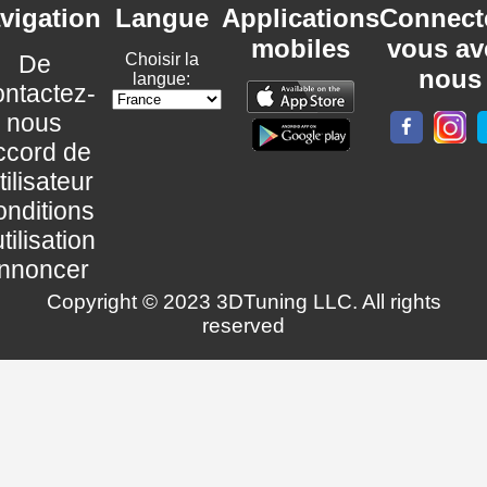
vigation
Langue
Applications
Connect
mobiles
vous av
De
Choisir la
nous
langue:
ntactez-
nous
ccord de
utilisateur
nditions
utilisation
nnoncer
Copyright © 2023 3DTuning LLC. All rights
reserved