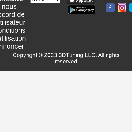
nous
ccord de
utilisateur
nditions
utilisation
nnoncer
Copyright © 2023 3DTuning LLC. All rights
reserved