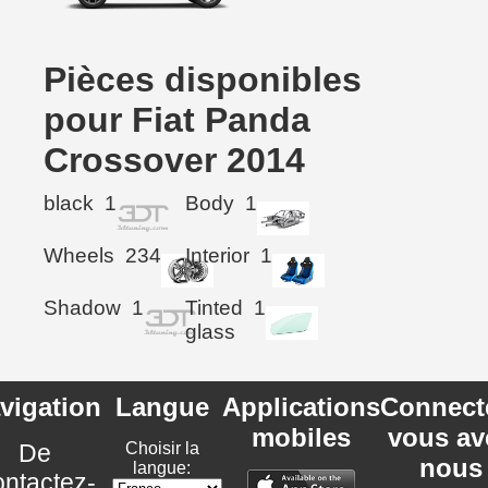
Pièces disponibles
pour Fiat Panda
Crossover 2014
black
1
Body
1
Wheels
234
Interior
1
Shadow
1
Tinted
1
glass
vigation
Langue
Applications
Connect
mobiles
vous av
De
Choisir la
nous
langue:
ntactez-