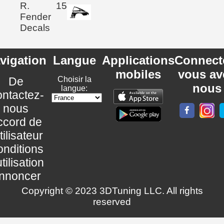
R.
15
Fender
Decals
vigation
Langue
Applications
Connect
mobiles
vous av
De
Choisir la
nous
langue:
ntactez-
nous
ccord de
utilisateur
nditions
utilisation
nnoncer
Copyright © 2023 3DTuning LLC. All rights
reserved