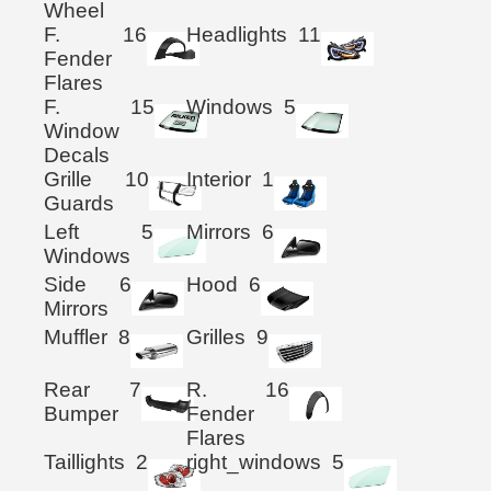
Wheel
F.
16
Headlights
11
Fender
Flares
F.
15
Windows
5
Window
Decals
Grille
10
Interior
1
Guards
Left
5
Mirrors
6
Windows
Side
6
Hood
6
Mirrors
Muffler
8
Grilles
9
Rear
7
R.
16
Bumper
Fender
Flares
Taillights
2
right_windows
5