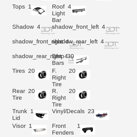
Tops
1
Roof
4
Light
Bar
Shadow
4
shadow_front_left
4
shadow_front_right
shadow_rear_left
4
4
shadow_rear_right
Step
4
30
Bars
Tires
20
F.
20
Right
Tire
Rear
20
R.
20
Tire
Right
Tire
Trunk
1
Vinyl/Decals
23
Lid
Visor
1
Front
1
Fenders