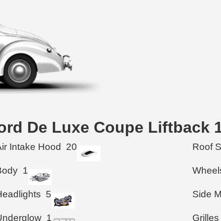
Ford De Luxe Coupe Liftback 
Air Intake Hood
20
Roof 
Body
1
Wheel
Headlights
5
Side M
Underglow
1
Grilles