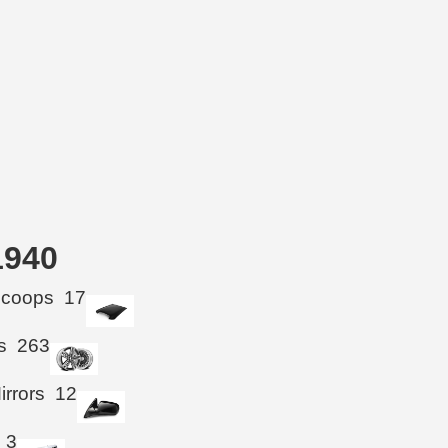
1940
Scoops
17
s
263
irrors
12
3