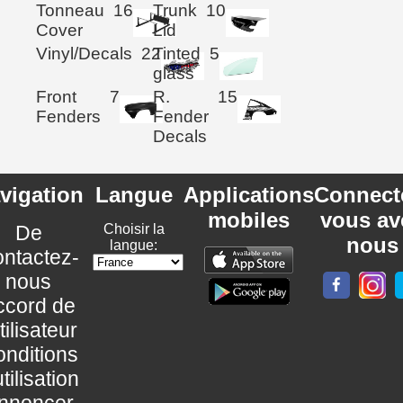
Tonneau
16
Trunk
10
Cover
Lid
Vinyl/Decals
22
Tinted
5
glass
Front
7
R.
15
Fenders
Fender
Decals
vigation
Langue
Applications
Connect
mobiles
vous av
De
Choisir la
nous
langue:
ntactez-
nous
ccord de
utilisateur
nditions
utilisation