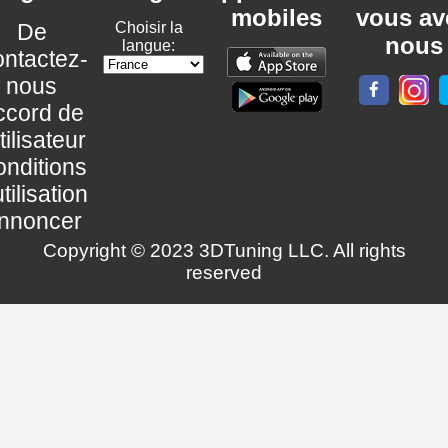
mobiles
vous av
De
Choisir la
nous
langue:
ntactez-
nous
ccord de
utilisateur
nditions
utilisation
nnoncer
Copyright © 2023 3DTuning LLC. All rights
reserved