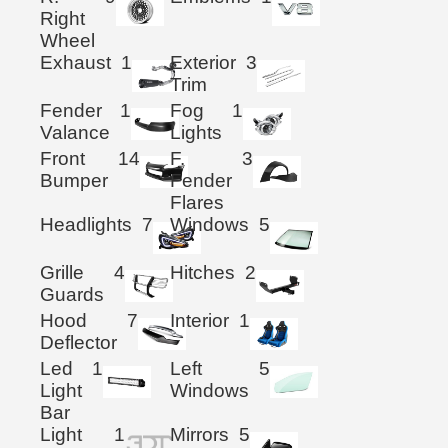
Right
Wheel
Exhaust
1
Exterior
3
Trim
Fender
1
Fog
1
Valance
Lights
Front
14
F.
3
Bumper
Fender
Flares
Headlights
7
Windows
5
Grille
4
Hitches
2
Guards
Hood
7
Interior
1
Deflector
Led
1
Left
5
Light
Windows
Bar
Light
1
Mirrors
5