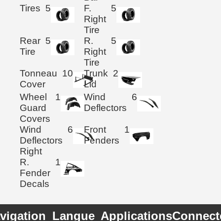
Tires
5
F.
5
Right
Tire
Rear
5
R.
5
Tire
Right
Tire
Tonneau
10
Trunk
2
Cover
Lid
Wheel
1
Wind
6
Guard
Deflectors
Covers
Wind
6
Front
1
Deflectors
Fenders
Right
R.
1
Fender
Decals
vigation
Langue
Applications
Connect