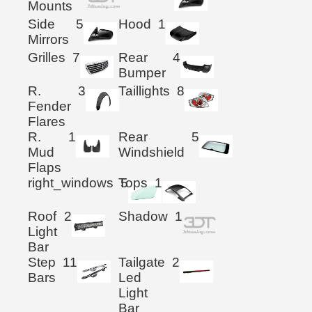
Mounts
Side
5
Hood
1
Mirrors
Grilles
7
Rear
4
Bumper
R.
3
Taillights
8
Fender
Flares
R.
1
Rear
5
Mud
Windshield
Flaps
right_windows
Tops
5
1
Roof
2
Shadow
1
Light
Bar
Step
11
Tailgate
2
Bars
Led
Light
Bar