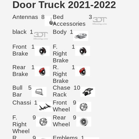
Door Truck 2021-2022
Antennas
8
Bed
3
Accessories
black
1
Body
1
Front
1
F.
1
Brake
Right
Brake
Rear
1
R.
1
Brake
Right
Brake
Bull
5
Chase
10
Bar
Rack
Chassi
1
Front
9
Wheel
F.
9
Rear
9
Right
Wheel
Wheel
R.
9
Emblems
1