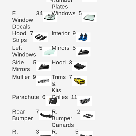
Plates
F.
34
Windows
5
Window
Decals
Hood
7
Interior
9
Strips
Left
5
Mirrors
5
Windows
Side
5
Hood
3
Mirrors
Muffler
9
Trims
7
&
Kits
Parachute
6
Grilles
11
Rear
7
R.
2
Bumper
Bumper
Canards
R.
3
R.
5