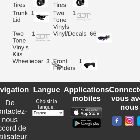
Tires
Tires
Trunk
1
Two
1
Lid
Tone
Vinyls
Two
1
Vinyl/Decals
66
Tone
Vinyls
Kits
Wheeliebar
3
Front
1
Fenders
vigation
Langue
Applications
Connect
mobiles
vous av
De
Choisir la
nous
langue:
ntactez-
nous
ccord de
utilisateur