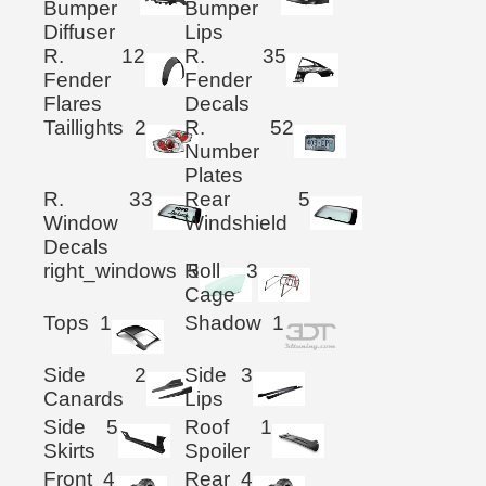
Bumper
Bumper
Diffuser
Lips
R.
12
R.
35
Fender
Fender
Flares
Decals
Taillights
2
R.
52
Number
Plates
R.
33
Rear
5
Window
Windshield
Decals
right_windows
Roll
5
3
Cage
Tops
1
Shadow
1
Side
2
Side
3
Canards
Lips
Side
5
Roof
1
Skirts
Spoiler
Front
4
Rear
4