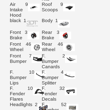
Air
9
Roof
9
Intake
Scoops
Hood
black
1
Body
1
Front
3
Rear
3
Brake
Brake
Front
46
Rear
46
Wheel
Wheel
Front
7
F.
2
Bumper
Bumper
Canards
F.
10
F.
4
Bumper
Bumper
Lips
Splitter
F.
10
F.
32
Fender
Fender
Flares
Decals
Headlights
2
F.
52
Number