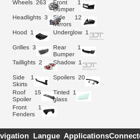
Wheels
263
Front
1
Bumper
Headlights
3
Side
12
Mirrors
Hood
1
Underglow
1
Grilles
3
Rear
1
Bumper
Taillights
2
Shadow
1
Side
1
Spoilers
20
Skirts
Roof
15
Tinted
1
Spoiler
glass
Front
1
Fenders
vigation
Langue
Applications
Connect