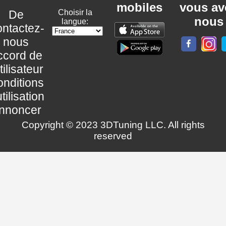
mobiles
vous av
De
Choisir la
nous
langue:
ntactez-
nous
ccord de
utilisateur
nditions
utilisation
nnoncer
Copyright © 2023 3DTuning LLC. All rights
reserved