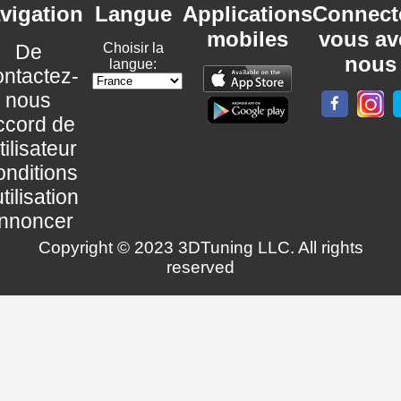
vigation
Langue
Applications
Connect
mobiles
vous av
De
Choisir la
nous
langue:
ntactez-
nous
ccord de
utilisateur
nditions
utilisation
nnoncer
Copyright © 2023 3DTuning LLC. All rights
reserved