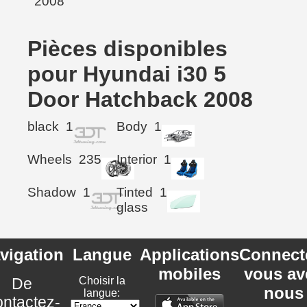
Pièces disponibles
pour Hyundai i30 5
Door Hatchback 2008
black
1
Body
1
Wheels
235
Interior
1
Shadow
1
Tinted
1
glass
vigation
Langue
Applications
Connect
mobiles
vous av
De
Choisir la
nous
langue:
ntactez-