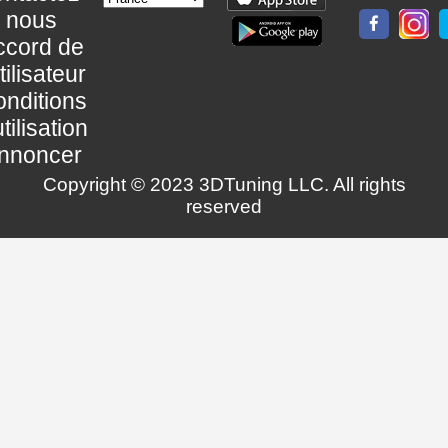
nous
ccord de
utilisateur
nditions
utilisation
nnoncer
Copyright © 2023 3DTuning LLC. All rights
reserved